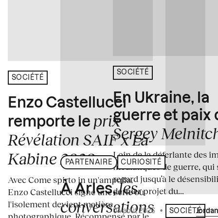
SOCIÉTÉ
SOCIÉTÉ
En Ukraine, la
Enzo Castellucci
guerre et paix
prix
remporte le
Sergey Melnitc
Révélation SAIF x La
Loin de la déferlante des i
Kabine 2026
PARTENAIRE
CURIOSITÉ
médiatiques de guerre, qui 
regard jusqu’à le désensibili
Avec Come spirto in un'ampolla,
les
À Arles,
dernier projet du...
Enzo Castellucci signe une série où
conversations
l'isolement devient matière
04 août 2026
•
Écrit par
Jordan
SOCIÉTÉ
photographique. Récompensé par le