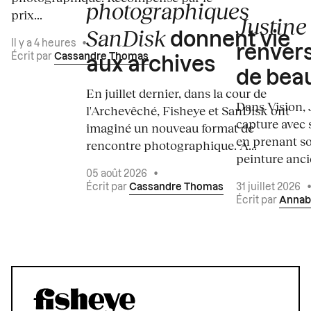
photographiques
prix...
Justine 
SanDisk
donnent vie
Il y a 4 heures
•
renvers
Écrit par
Cassandre Thomas
aux archives
de bea
En juillet dernier, dans la cour de
Dans Vision, 
l'Archevêché, Fisheye et SanDisk ont
capture avec s
imaginé un nouveau format de
en prenant so
rencontre photographique. À...
peinture ancie
05 août 2026
•
Écrit par
Cassandre Thomas
31 juillet 2026
Écrit par
Annab