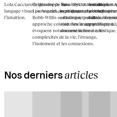
Lola Cacciarella développe un
Originaire de New York et installée à
Taras Bychko est un photo
Installée en A
langage visuel personnel, ancré dans
Los Angeles, la photographe Arielle
enseignant et conservateu
photographe 
l’intuition.
Bobb-Willis se distingue par une
ukrainien installé au Royau
fait de la mé
approche colorée. Ses images
s'adonne à une pratique à la
prédilection.
évoquent notamment la beauté, les
documentaire et artistique.
complexités de la vie, l’étrange,
l’isolement et les connexions.
articles
Nos derniers