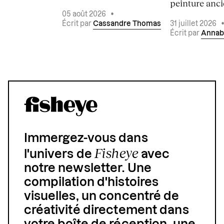
peinture ancie
05 août 2026
•
Écrit par
Cassandre Thomas
31 juillet 2026
Écrit par
Annab
Immergez-vous dans
Fisheye
l'univers de
avec
notre newsletter. Une
compilation d'histoires
visuelles, un concentré de
créativité directement dans