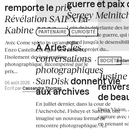
guerre et paix
prix
remporte le
Sergey Melnitc
Révélation SAIF x La
Loin de la déferlante des i
Kabine 2026
PARTENAIRE
CURIOSITÉ
médiatiques de guerre, qui 
regard jusqu’à le désensibili
Avec Come spirto in un'ampolla,
les
À Arles,
dernier projet du...
Enzo Castellucci signe une série où
conversations
l'isolement devient matière
04 août 2026
•
Écrit par
Jordan
SOCIÉTÉ
photographique. Récompensé par le
photographiques
prix...
Justine 
SanDisk
donnent vie
06 août 2026
•
renvers
Écrit par
Cassandre Thomas
aux archives
de bea
En juillet dernier, dans la cour de
Dans Vision, 
l'Archevêché, Fisheye et SanDisk ont
capture avec s
imaginé un nouveau format de
en prenant so
rencontre photographique. À...