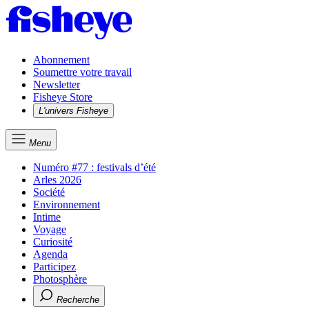
Abonnement
Soumettre votre travail
Newsletter
Fisheye Store
L'univers Fisheye
Menu
Numéro #77 : festivals d’été
Arles 2026
Société
Environnement
Intime
Voyage
Curiosité
Agenda
Participez
Photosphère
Recherche