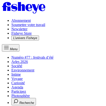
Abonnement
Soumettre votre travail
Newsletter
Fisheye Store
L'univers Fisheye
Menu
Numéro #77 : festivals d’été
Arles 2026
Société
Environnement
Intime
Voyage
Curiosité
Agenda
Participez
Photosphère
Recherche