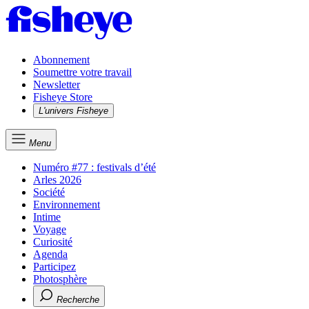
Abonnement
Soumettre votre travail
Newsletter
Fisheye Store
L'univers Fisheye
Menu
Numéro #77 : festivals d’été
Arles 2026
Société
Environnement
Intime
Voyage
Curiosité
Agenda
Participez
Photosphère
Recherche