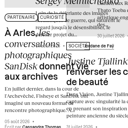
Sergey Melnitchenko
Lucifer, aux 
Thato Toeba 
Loin de la déferlante des images
artistique en
PARTENAIRE
CURIOSITÉ
médiatiques de guerre, qui saturent le
des...
regard jusqu’à le désensibiliser, le
les
À Arles,
dernier projet du...
30 juillet 2026
conversations
04 août 2026
•
Écrit par
Jordane de Faÿ
SOCIÉTÉ
photographiques
Justine Tjallink
SanDisk
donnent vie
renverser les 
aux archives
de beauté
En juillet dernier, dans la cour de
Dans Vision, Justine Tjalli
l'Archevêché, Fisheye et SanDisk ont
capture avec singularité la 
imaginé un nouveau format de
en prenant son inspiration
rencontre photographique. À...
peinture ancienne du siècle.
05 août 2026
•
Écrit par
Cassandre Thomas
31 juillet 2026
•