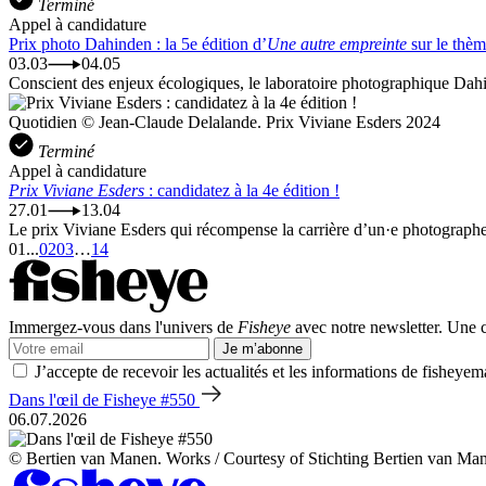
Terminé
Appel à candidature
Prix photo Dahinden : la 5e édition d’
Une autre empreinte
sur le thèm
03.03
04.05
Conscient des enjeux écologiques, le laboratoire photographique Dahin
Quotidien © Jean-Claude Delalande. Prix Viviane Esders 2024
Terminé
Appel à candidature
Prix Viviane Esders
: candidatez à la 4e édition !
27.01
13.04
Le prix Viviane Esders qui récompense la carrière d’un·e photographe 
01
...
02
03
…
14
Immergez-vous dans l'univers de
Fisheye
avec notre newsletter. Une co
Je m’abonne
J’accepte de recevoir les actualités et les informations de fisheyem
Dans l'œil de Fisheye #550
06.07.2026
© Bertien van Manen. Works / Courtesy of Stichting Bertien van Ma