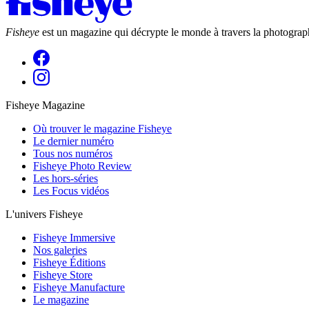
Fisheye
est un magazine qui décrypte le monde à travers la photograph
Fisheye Magazine
Où trouver le magazine Fisheye
Le dernier numéro
Tous nos numéros
Fisheye Photo Review
Les hors-séries
Les Focus vidéos
L'univers Fisheye
Fisheye Immersive
Nos galeries
Fisheye Éditions
Fisheye Store
Fisheye Manufacture
Le magazine