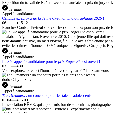
Exposition du travail de Naïma Lecomte, lauréate du prix du jury de
Terminé
Appel à candidature
Candidatez au
prix de la Jeune Création photographique 2026
!
06.11
15.12
Planches Contact Festival a ouvert les candidatures pour son prix de 
Jalalabad, Afghanistan. Novembre 2010. Cette jeune fille qui doit res
belle-famille abusive, un mari violent, à qui elle avait été vendue par
éviter les crimes d’honneur. © Véronique de Viguerie, Cnap, prix Ro
Terminé
Appel à candidature
Le 34e appel à candidature pour le
prix Roger Pic
est ouvert !
03.11
30.11
Vous explorez le réel et l'humanité avec singularité ? La Scam vous invi
dodo © Lynn Salvat
Terminé
Appel à candidature
The Dreamers
: un concours pour les talents adolescents
01.04
15.09
L’association RÊVE, qui a pour mission de soutenir les photographes é