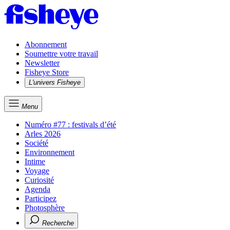
Abonnement
Soumettre votre travail
Newsletter
Fisheye Store
L'univers Fisheye
Menu
Numéro #77 : festivals d’été
Arles 2026
Société
Environnement
Intime
Voyage
Curiosité
Agenda
Participez
Photosphère
Recherche