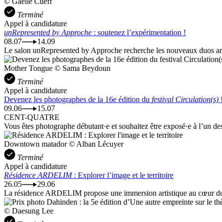
© Gaëlle Cueff
Terminé
Appel à candidature
unRepresented by Approche
: soutenez l’expérimentation !
08.07
14.09
Le salon unRepresented by Approche recherche les nouveaux duos artis
Mother Tongue © Sama Beydoun
Terminé
Appel à candidature
Devenez les photographes de la 16e édition du
festival Circulation(s)
09.06
15.07
CENT-QUATRE
Vous êtes photographe débutant·e et souhaitez être exposé·e à l’un de
Downtown matador © Alban Lécuyer
Terminé
Appel à candidature
Résidence ARDELIM
: Explorer l’image et le territoire
26.05
29.06
La résidence ARDELIM propose une immersion artistique au cœur du Ce
© Daesung Lee