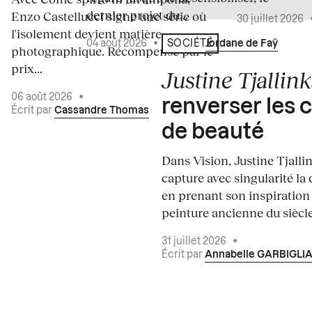
dernier projet du...
Enzo Castellucci signe une série où
30 juillet 2026
l'isolement devient matière
04 août 2026
•
Écrit par
Jordane de Faÿ
SOCIÉTÉ
photographique. Récompensé par le
prix...
Justine Tjallink
06 août 2026
•
renverser les 
Écrit par
Cassandre Thomas
de beauté
Dans Vision, Justine Tjalli
capture avec singularité la 
en prenant son inspiration
peinture ancienne du siècle.
31 juillet 2026
•
Écrit par
Annabelle GARBIGLI