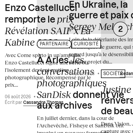
En Ukraine, la
Enzo Castellucci
guerre et paix
prix
remporte le
Sergey Melnitc
Révélation SAIF x La
Loin de la déferlante des i
Kabine 2026
PARTENAIRE
CURIOSITÉ
médiatiques de guerre, qui 
regard jusqu’à le désensibili
Avec Come spirto in un'ampolla,
les
À Arles,
dernier projet du...
Enzo Castellucci signe une série où
conversations
l'isolement devient matière
04 août 2026
•
Écrit par
Jordan
SOCIÉTÉ
photographique. Récompensé par le
photographiques
prix...
Justine 
SanDisk
donnent vie
06 août 2026
•
renvers
Écrit par
Cassandre Thomas
aux archives
de bea
En juillet dernier, dans la cour de
Dans Vision, 
l'Archevêché, Fisheye et SanDisk ont
capture avec s
imaginé un nouveau format de