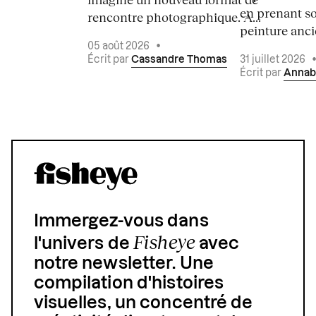
en prenant so
rencontre photographique. À...
peinture ancie
05 août 2026
•
Écrit par
Cassandre Thomas
31 juillet 2026
Écrit par
Annab
Immergez-vous dans
Fisheye
l'univers de
avec
notre newsletter. Une
compilation d'histoires
visuelles, un concentré de