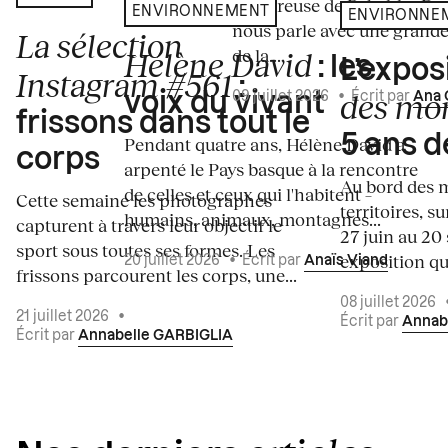
amoureuse de Rebekka De
ENVIRONNEMENT
ENVIRONNE
nous parle avec une grande
La sélection
de la...
Hélène David
: les
L’expos
Instagram #561
:
des mo
voix du vivant
09 juillet 2026
•
Écrit par
Ana 
frissons dans tout le
5 ans d
Pendant quatre ans, Hélène David a
corps
arpenté le Pays basque à la rencontre
Au bord des m
de celles et ceux qui l'habitent –
Cette semaine les photographes
territoires, s
humains, animaux, montagnes...
capturent à travers leur objectif le
27 juin au 20
sport sous toutes ses formes. Les
exposition qui
20 juillet 2026
•
Écrit par
Anaïs Viand
frissons parcourent les corps, une...
08 juillet 2026
21 juillet 2026
•
Écrit par
Annab
Écrit par
Annabelle GARBIGLIA