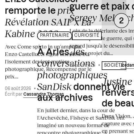
guerre et paix
prix
remporte le
Sergey Melnitc
Révélation SAIF x La
Loin de la déferlante des i
Kabine 2026
PARTENAIRE
CURIOSITÉ
médiatiques de guerre, qui 
regard jusqu’à le désensibili
Avec Come spirto in un'ampolla,
les
À Arles,
dernier projet du...
Enzo Castellucci signe une série où
conversations
l'isolement devient matière
04 août 2026
•
Écrit par
Jordan
SOCIÉTÉ
photographique. Récompensé par le
photographiques
prix...
Justine 
SanDisk
donnent vie
06 août 2026
•
renvers
Écrit par
Cassandre Thomas
aux archives
de bea
En juillet dernier, dans la cour de
Dans Vision, 
l'Archevêché, Fisheye et SanDisk ont
capture avec s
imaginé un nouveau format de
en prenant so
rencontre photographique. À...