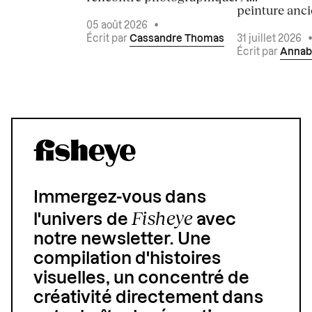
peinture ancie
05 août 2026
•
Écrit par
Cassandre Thomas
31 juillet 2026
Écrit par
Annab
Immergez-vous dans
Fisheye
l'univers de
avec
notre newsletter. Une
compilation d'histoires
visuelles, un concentré de
créativité directement dans