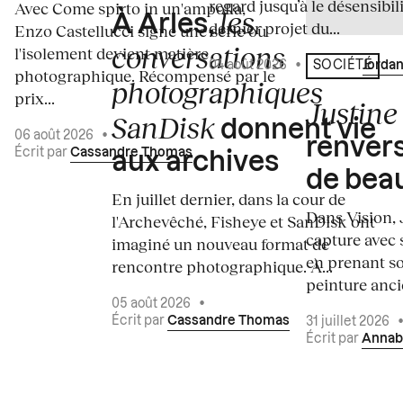
regard jusqu’à le désensibili
Avec Come spirto in un'ampolla,
les
À Arles,
dernier projet du...
Enzo Castellucci signe une série où
conversations
l'isolement devient matière
04 août 2026
•
Écrit par
Jordan
SOCIÉTÉ
photographique. Récompensé par le
photographiques
prix...
Justine 
SanDisk
donnent vie
06 août 2026
•
renvers
Écrit par
Cassandre Thomas
aux archives
de bea
En juillet dernier, dans la cour de
Dans Vision, 
l'Archevêché, Fisheye et SanDisk ont
capture avec s
imaginé un nouveau format de
en prenant so
rencontre photographique. À...
peinture ancie
05 août 2026
•
Écrit par
Cassandre Thomas
31 juillet 2026
Écrit par
Annab