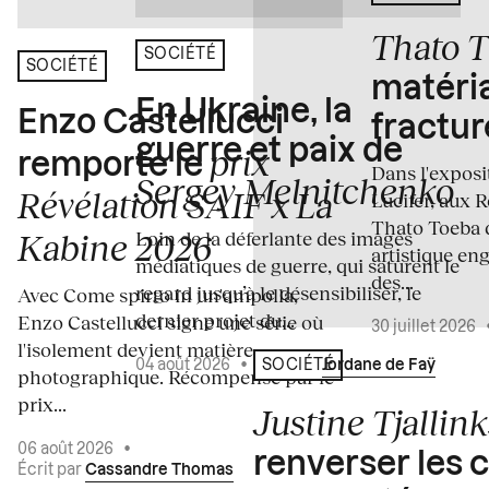
Thato 
SOCIÉTÉ
SOCIÉTÉ
matéria
En Ukraine, la
Enzo Castellucci
fractur
guerre et paix de
prix
remporte le
Dans l'expos
Sergey Melnitchenko
Révélation SAIF x La
Lucifer, aux 
Thato Toeba 
Loin de la déferlante des images
Kabine 2026
artistique en
médiatiques de guerre, qui saturent le
des...
regard jusqu’à le désensibiliser, le
Avec Come spirto in un'ampolla,
dernier projet du...
Enzo Castellucci signe une série où
30 juillet 2026
l'isolement devient matière
04 août 2026
•
Écrit par
Jordane de Faÿ
SOCIÉTÉ
photographique. Récompensé par le
prix...
Justine Tjallink
06 août 2026
•
renverser les 
Écrit par
Cassandre Thomas