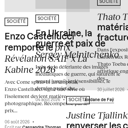
SOCIÉTÉ
Thato 
SOCIÉTÉ
SOCIÉTÉ
matéria
En Ukraine, la
Enzo Castellucci
fractur
guerre et paix de
prix
remporte le
Dans l'expos
Sergey Melnitchenko
Révélation SAIF x La
Lucifer, aux 
Thato Toeba 
Loin de la déferlante des images
Kabine 2026
artistique en
médiatiques de guerre, qui saturent le
des...
regard jusqu’à le désensibiliser, le
Avec Come spirto in un'ampolla,
dernier projet du...
Enzo Castellucci signe une série où
30 juillet 2026
l'isolement devient matière
04 août 2026
•
Écrit par
Jordane de Faÿ
SOCIÉTÉ
photographique. Récompensé par le
prix...
Justine Tjallink
06 août 2026
•
renverser les 
Écrit par
Cassandre Thomas