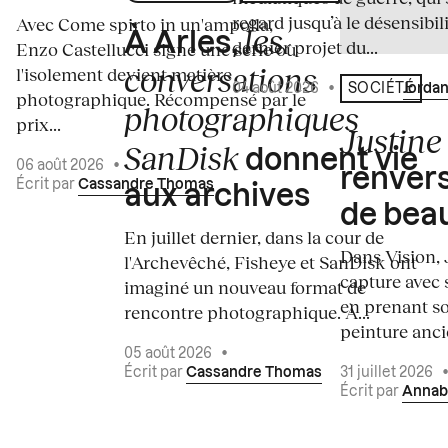
regard jusqu’à le désensibili
Avec Come spirto in un'ampolla,
les
À Arles,
dernier projet du...
Enzo Castellucci signe une série où
conversations
l'isolement devient matière
04 août 2026
•
Écrit par
Jordan
SOCIÉTÉ
photographique. Récompensé par le
photographiques
prix...
Justine 
SanDisk
donnent vie
06 août 2026
•
renvers
Écrit par
Cassandre Thomas
aux archives
de bea
En juillet dernier, dans la cour de
Dans Vision, 
l'Archevêché, Fisheye et SanDisk ont
capture avec s
imaginé un nouveau format de
en prenant so
rencontre photographique. À...
peinture ancie
05 août 2026
•
Écrit par
Cassandre Thomas
31 juillet 2026
Écrit par
Annab