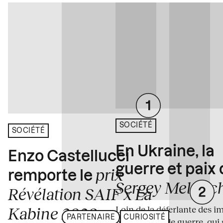
SOCIÉTÉ
SOCIÉTÉ
En Ukraine, la
Enzo Castellucci
guerre et paix
prix
remporte le
Sergey Melnitc
Révélation SAIF x La
Loin de la déferlante des i
Kabine 2026
PARTENAIRE
CURIOSITÉ
médiatiques de guerre, qui 