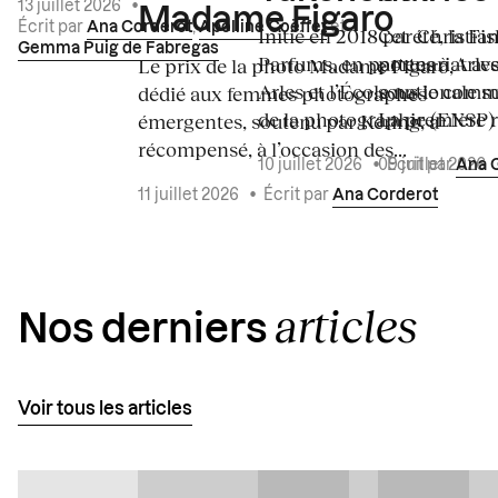
13 juillet 2026
•
Madame Figaro
Écrit par
Ana Corderot
,
Apolline Coëffet
et
Initié en 2018 par Christia
Cet été, la Fi
Gemma Puig de Fabregas
Parfums, en partenariat a
portes à Arle
Le prix de la photo Madame Figaro,
Arles et l’École nationale 
sous le commi
dédié aux femmes photographes
de la photographie (ENSP) l
La première ré
émergentes, soutenu par Kering, a
récompensé, à l’occasion des...
10 juillet 2026
•
Écrit par
Ana 
09 juillet 2026
11 juillet 2026
•
Écrit par
Ana Corderot
articles
Nos derniers
Voir tous les articles