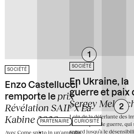
SOCIÉTÉ
SOCIÉTÉ
En Ukraine, la
Enzo Castellucci
guerre et paix
prix
remporte le
Sergey Melnitc
Révélation SAIF x La
Loin de la déferlante des i
Kabine 2026
PARTENAIRE
CURIOSITÉ
médiatiques de guerre, qui 
regard jusqu’à le désensibili
Avec Come spirto in un'ampolla,