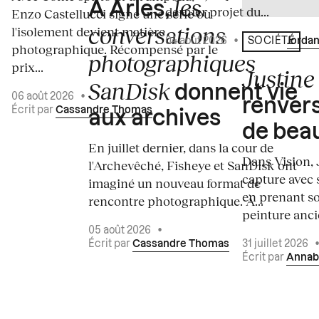
les
À Arles,
dernier projet du...
Enzo Castellucci signe une série où
conversations
l'isolement devient matière
04 août 2026
•
Écrit par
Jordan
SOCIÉTÉ
photographique. Récompensé par le
photographiques
prix...
Justine 
SanDisk
donnent vie
06 août 2026
•
renvers
Écrit par
Cassandre Thomas
aux archives
de bea
En juillet dernier, dans la cour de
Dans Vision, 
l'Archevêché, Fisheye et SanDisk ont
capture avec s
imaginé un nouveau format de
en prenant so
rencontre photographique. À...
peinture ancie
05 août 2026
•
Écrit par
Cassandre Thomas
31 juillet 2026
Écrit par
Annab