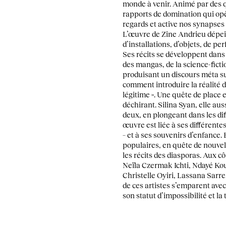
monde à venir. Animé par des qu
rapports de domination qui opèr
regards et active nos synapse
L’œuvre de Zine Andrieu dépein
d’installations, d’objets, de p
Ses récits se développent dans
des mangas, de la science-fictio
produisant un discours méta sur
comment introduire la réalité d
légitime ». Une quête de place e
déchirant. Silina Syan, elle aus
deux, en plongeant dans les di
œuvre est liée à ses différente
– et à ses souvenirs d’enfance.
populaires, en quête de nouvel
les récits des diasporas. Aux cô
Neïla Czermak Ichti, Ndayé Kou
Christelle Oyiri, Lassana Sarr
de ces artistes s’emparent avec
son statut d’impossibilité et la