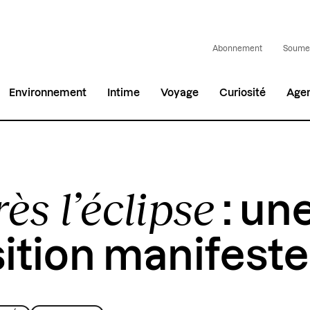
Abonnement
Soumet
Environnement
Intime
Voyage
Curiosité
Age
ès l’éclipse
: un
ition manifeste