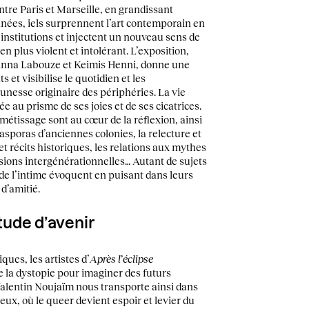
 entre Paris et Marseille, en grandissant
ées, iels surprennent l’art contemporain en
institutions et injectent un nouveau sens de
n plus violent et intolérant. L’exposition,
d’Anna Labouze et Keimis Henni, donne une
s et visibilise le quotidien et les
unesse originaire des périphéries. La vie
e au prisme de ses joies et de ses cicatrices.
 métissage sont au cœur de la réflexion, ainsi
iasporas d’anciennes colonies, la relecture et
t récits historiques, les relations aux mythes
issions intergénérationnelles… Autant de sujets
de l’intime évoquent en puisant dans leurs
 d’amitié.
itude d’avenir
ques, les artistes d’
Après l’éclipse
e la dystopie pour imaginer des futurs
Valentin Noujaïm nous transporte ainsi dans
eux, où le queer devient espoir et levier du