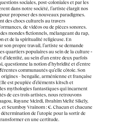
estions sociales, post-coloniales et par les
ent dans notre société, l’artiste élargit nos
s pour proposer des nouveaux paradigmes.
t des chocs culturels au travers
erformances, de vidéos ou de pièces sonores.
 des mondes fictionnels, mélangeant du rap,
n et de la spiritualité religieuse. En
 son propre travail, l’artiste se demande
es quartiers populaires au sein de la culture «
t d’identité, au sein d’un entre deux parfois
si, questionne la notion d’hybridité et d’entre
fférentes communautés qu’elle côtoie. Son
s origines – bengalie, arménienne et française
 Elle est peuplée d’éléments kitsch et
les mythologies fantastiques qui incarnent
tés de ces trois artistes, nous retrouvons
agou, Rayane Mcirdi, Ibrahim Meïté Sikély,
e, et Seumboy Vrainom : €. Chacun et chacune
 détermination de l’utopie pour la sortir de
 transformer en une certitude.