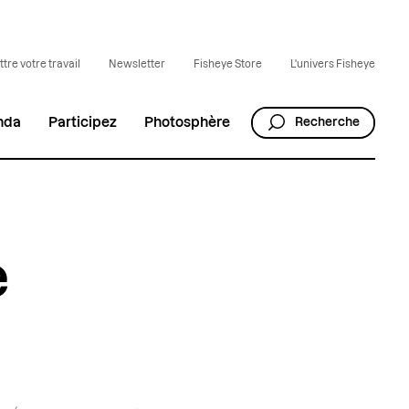
tre votre travail
Newsletter
Fisheye Store
L'univers Fisheye
nda
Participez
Photosphère
Recherche
e