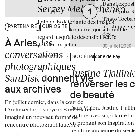
Dans l'expos
Sergey Melnitchenko
Lucifer, aux 
Thato Toeba 
Loin de la déferlante des images
artistique en
PARTENAIRE
CURIOSITÉ
médiatiques de guerre, qui saturent le
des...
regard jusqu’à le désensibiliser, le
les
À Arles,
dernier projet du...
30 juillet 2026
conversations
04 août 2026
•
Écrit par
Jordane de Faÿ
SOCIÉTÉ
photographiques
Justine Tjallink
SanDisk
donnent vie
renverser les 
aux archives
de beauté
En juillet dernier, dans la cour de
Dans Vision, Justine Tjalli
l'Archevêché, Fisheye et SanDisk ont
capture avec singularité la 
imaginé un nouveau format de
en prenant son inspiration
rencontre photographique. À...
peinture ancienne du siècle.