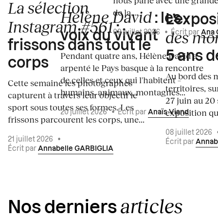
nous parle avec une grande
La sélection
de la...
Hélène David
: les
L’expos
Instagram #561
:
des mo
voix du vivant
09 juillet 2026
•
Écrit par
Ana 
frissons dans tout le
5 ans d
Pendant quatre ans, Hélène David a
corps
arpenté le Pays basque à la rencontre
Au bord des m
de celles et ceux qui l'habitent –
Cette semaine les photographes
territoires, s
humains, animaux, montagnes...
capturent à travers leur objectif le
27 juin au 20
sport sous toutes ses formes. Les
exposition qui
20 juillet 2026
•
Écrit par
Anaïs Viand
frissons parcourent les corps, une...
08 juillet 2026
21 juillet 2026
•
Écrit par
Annab
Écrit par
Annabelle GARBIGLIA
articles
Nos derniers