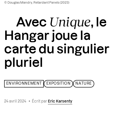
© Douglas Mandry, Retardant Panels (2023)
Unique
Avec
, le
Hangar joue la
carte du singulier
pluriel
ENVIRONNEMENT
EXPOSITION
NATURE
24 avril 2024
•
Écrit par
Eric Karsenty