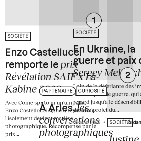
SOCIÉTÉ
SOCIÉTÉ
En Ukraine, la
Enzo Castellucci
guerre et paix
prix
remporte le
Sergey Melnitc
Révélation SAIF x La
Loin de la déferlante des i
Kabine 2026
PARTENAIRE
CURIOSITÉ
médiatiques de guerre, qui 
regard jusqu’à le désensibili
Avec Come spirto in un'ampolla,
les
À Arles,
dernier projet du...
Enzo Castellucci signe une série où
conversations
l'isolement devient matière
04 août 2026
•
Écrit par
Jordan
SOCIÉTÉ
photographique. Récompensé par le
photographiques
prix...
Justine 