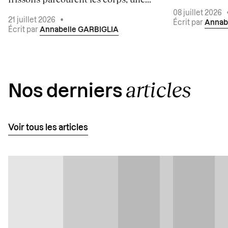
08 juillet 2026
21 juillet 2026
•
Écrit par
Annab
Écrit par
Annabelle GARBIGLIA
articles
Nos derniers
Voir tous les articles