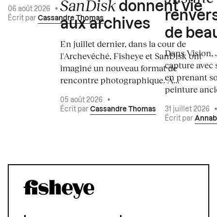
SanDisk
donnent vie
06 août 2026
•
renvers
Écrit par
Cassandre Thomas
aux archives
de bea
En juillet dernier, dans la cour de
Dans Vision, 
l'Archevêché, Fisheye et SanDisk ont
capture avec s
imaginé un nouveau format de
en prenant so
rencontre photographique. À...
peinture ancie
05 août 2026
•
Écrit par
Cassandre Thomas
31 juillet 2026
Écrit par
Annab