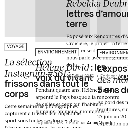
Rebekka Deub
lettres d’amou
terre
Exposé aux Rencontres d'Arl
Croisière, le projet La terre
VOYAGE
amoureuse de Rebekka De
ENVIRONNEMENT
ENVIRONNE
nous parle avec une grande
La sélection
de la...
Hélène David
: les
L’expos
Instagram #561
:
des mo
voix du vivant
09 juillet 2026
•
Écrit par
Ana 
frissons dans tout le
5 ans d
Pendant quatre ans, Hélène David a
corps
arpenté le Pays basque à la rencontre
Au bord des m
de celles et ceux qui l'habitent –
Cette semaine les photographes
territoires, s
humains, animaux, montagnes...
capturent à travers leur objectif le
27 juin au 20
sport sous toutes ses formes. Les
exposition qui
20 juillet 2026
•
Écrit par
Anaïs Viand
frissons parcourent les corps, une...