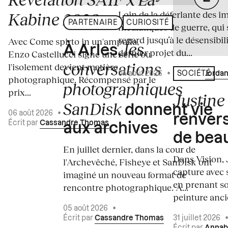
Loin de la déferlante des i
Kabine 2026
PARTENAIRE
CURIOSITÉ
médiatiques de guerre, qui 
regard jusqu’à le désensibili
Avec Come spirto in un'ampolla,
les
À Arles,
dernier projet du...
Enzo Castellucci signe une série où
conversations
l'isolement devient matière
04 août 2026
•
Écrit par
Jordan
SOCIÉTÉ
photographique. Récompensé par le
photographiques
prix...
Justine 
SanDisk
donnent vie
06 août 2026
•
renvers
Écrit par
Cassandre Thomas
aux archives
de bea
En juillet dernier, dans la cour de
Dans Vision, 
l'Archevêché, Fisheye et SanDisk ont
capture avec s
imaginé un nouveau format de
en prenant so
rencontre photographique. À...
peinture ancie
05 août 2026
•
Écrit par
Cassandre Thomas
31 juillet 2026