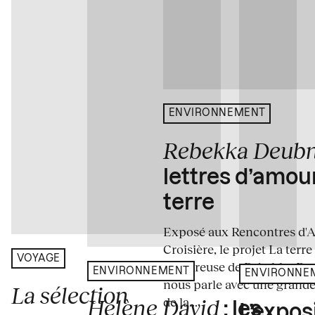
ENVIRONNEMENT
Rebekka Deub
lettres d’amou
terre
Exposé aux Rencontres d'Arl
Croisière, le projet La terre
VOYAGE
amoureuse de Rebekka De
ENVIRONNEMENT
ENVIRONNE
nous parle avec une grande
La sélection
de la...
Hélène David
: les
L’expos