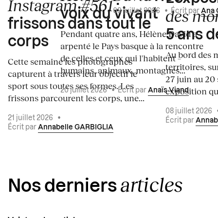
Instagram #561
:
des mo
voix du vivant
09 juillet 2026
•
Écrit par
Ana 
frissons dans tout le
5 ans d
Pendant quatre ans, Hélène David a
corps
arpenté le Pays basque à la rencontre
Au bord des m
de celles et ceux qui l'habitent –
Cette semaine les photographes
territoires, s
humains, animaux, montagnes...
capturent à travers leur objectif le
27 juin au 20
sport sous toutes ses formes. Les
exposition qui
20 juillet 2026
•
Écrit par
Anaïs Viand
frissons parcourent les corps, une...
08 juillet 2026
21 juillet 2026
•
Écrit par
Annab
Écrit par
Annabelle GARBIGLIA
articles
Nos derniers