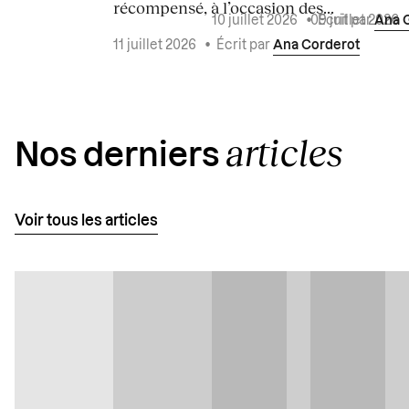
récompensé, à l’occasion des...
10 juillet 2026
•
Écrit par
Ana 
09 juillet 2026
11 juillet 2026
•
Écrit par
Ana Corderot
articles
Nos derniers
Voir tous les articles