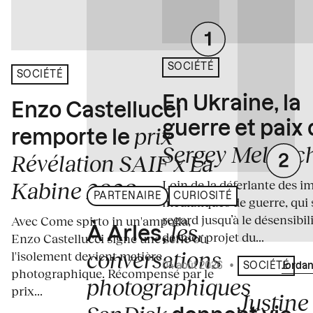
SOCIÉTÉ
SOCIÉTÉ
En Ukraine, la
Enzo Castellucci
guerre et paix
prix
remporte le
Sergey Melnitc
Révélation SAIF x La
Loin de la déferlante des i
Kabine 2026
PARTENAIRE
CURIOSITÉ
médiatiques de guerre, qui 
regard jusqu’à le désensibili
Avec Come spirto in un'ampolla,
les
À Arles,
dernier projet du...
Enzo Castellucci signe une série où
conversations
l'isolement devient matière
04 août 2026
•
Écrit par
Jordan
SOCIÉTÉ
photographique. Récompensé par le
photographiques
prix...
Justine 