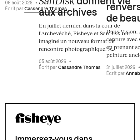
SanDisk
donnent vie
06 août 2026
•
renvers
Écrit par
Cassandre Thomas
aux archives
de bea
En juillet dernier, dans la cour de
Dans Vision, 
l'Archevêché, Fisheye et SanDisk ont
capture avec s
imaginé un nouveau format de
en prenant so
rencontre photographique. À...
peinture ancie
05 août 2026
•
Écrit par
Cassandre Thomas
31 juillet 2026
Écrit par
Annab
Immergez-vous dans