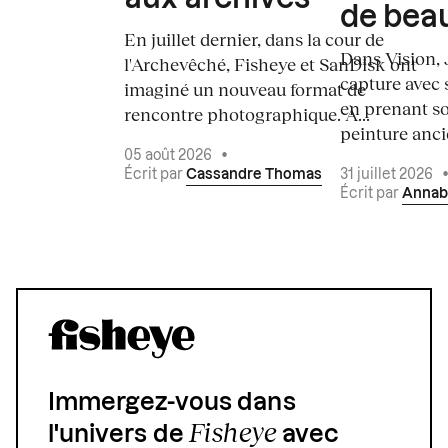
de bea
En juillet dernier, dans la cour de
Dans Vision, 
l'Archevêché, Fisheye et SanDisk ont
capture avec s
imaginé un nouveau format de
en prenant so
rencontre photographique. À...
peinture ancie
05 août 2026
•
Écrit par
Cassandre Thomas
31 juillet 2026
Écrit par
Annab
Immergez-vous dans
Fisheye
l'univers de
avec