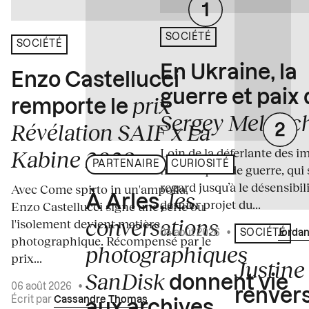
SOCIÉTÉ
SOCIÉTÉ
En Ukraine, la
Enzo Castellucci
guerre et paix
prix
remporte le
Sergey Melnitc
Révélation SAIF x La
Loin de la déferlante des i
Kabine 2026
PARTENAIRE
CURIOSITÉ
médiatiques de guerre, qui 
regard jusqu’à le désensibili
Avec Come spirto in un'ampolla,
les
À Arles,
dernier projet du...
Enzo Castellucci signe une série où
conversations
l'isolement devient matière
04 août 2026
•
Écrit par
Jordan
SOCIÉTÉ
photographique. Récompensé par le
photographiques
prix...
Justine 
SanDisk
donnent vie
06 août 2026
•
renvers
Écrit par
Cassandre Thomas
aux archives