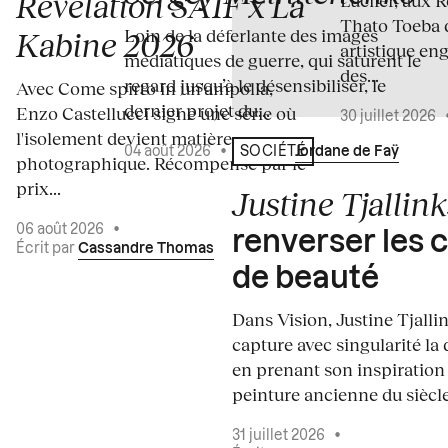
Révélation SAIF x La
Thato Toeba 
Loin de la déferlante des images
Kabine 2026
artistique en
médiatiques de guerre, qui saturent le
des...
regard jusqu’à le désensibiliser, le
Avec Come spirto in un'ampolla,
dernier projet du...
Enzo Castellucci signe une série où
30 juillet 2026
l'isolement devient matière
04 août 2026
•
Écrit par
Jordane de Faÿ
SOCIÉTÉ
photographique. Récompensé par le
prix...
Justine Tjallink
06 août 2026
•
renverser les 
Écrit par
Cassandre Thomas
de beauté
Dans Vision, Justine Tjalli
capture avec singularité la 
en prenant son inspiration
peinture ancienne du siècle.
31 juillet 2026
•