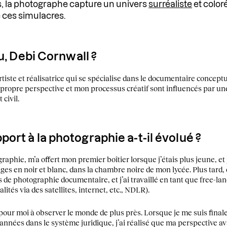
 la photographe capture un univers
surréaliste
et coloré
e ces simulacres.
tu, Debi Cornwall ?
rtiste et réalisatrice qui se spécialise dans le documentaire conceptu
a propre perspective et mon processus créatif sont influencés par une
 civil.
rt à la photographie a-t-il évolué ?
aphie, m’a offert mon premier boîtier lorsque j’étais plus jeune, e
es en noir et blanc, dans la chambre noire de mon lycée. Plus tard
rs de photographie documentaire, et j’ai travaillé en tant que free-
lités via des satellites, internet, etc., NDLR).
 pour moi à observer le monde de plus près. Lorsque je me suis fina
années dans le système juridique, j’ai réalisé que ma perspective avai