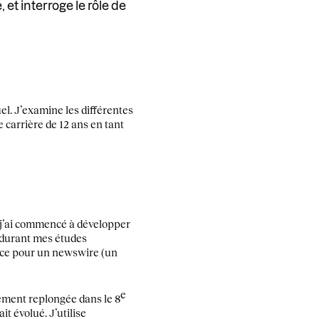
, et interroge le rôle de
el. J’examine les différentes
 carrière de 12 ans en tant
t j’ai commencé à développer
, durant mes études
lance pour un newswire (un
e
lement replongée dans le 8
t évolué. J’utilise