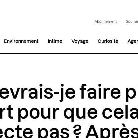
Abonnement
Soumet
Environnement
Intime
Voyage
Curiosité
Age
evrais-je faire p
ort pour que cel
ecte pas ? Après