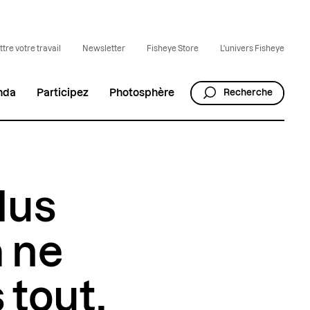
tre votre travail
Newsletter
Fisheye Store
L'univers Fisheye
nda
Participez
Photosphère
Recherche
lus
a ne
 tout,