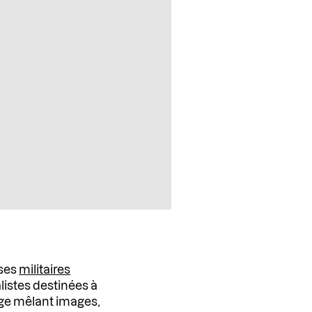
ases
militaires
listes destinées à
age mêlant images,