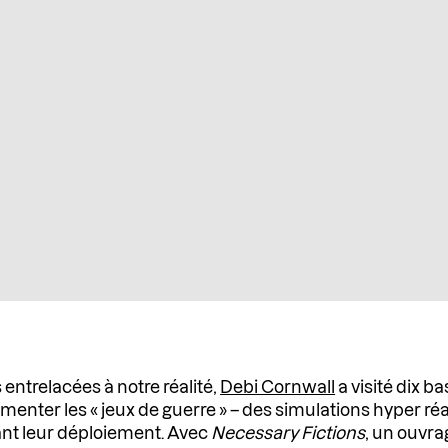
 entrelacées à notre réalité,
Debi Cornwall
a visité dix b
enter les « jeux de guerre » – des simulations hyper réa
vant leur déploiement. Avec
Necessary Fictions
, un ouvr