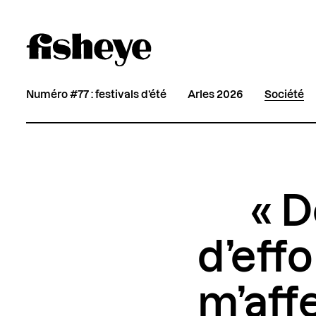
Numéro #77 : festivals d’été
Arles 2026
Société
« D
d’eff
m’aff