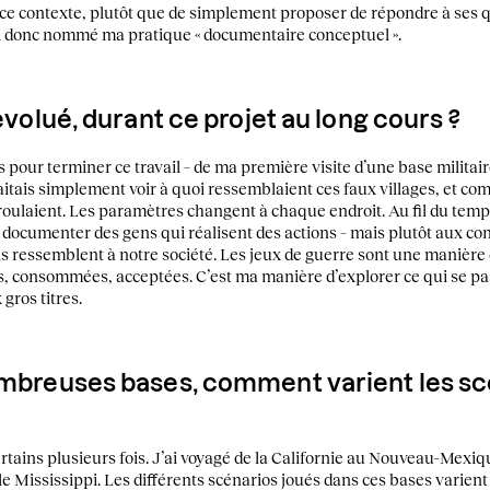
 ce contexte, plutôt que de simplement proposer de répondre à ses
J’ai donc nommé ma pratique « documentaire conceptuel ».
 évolué, durant ce projet au long cours ?
s pour terminer ce travail – de ma première visite d’une base militair
haitais simplement voir à quoi ressemblaient ces faux villages, et 
oulaient. Les paramètres changent à chaque endroit. Au fil du temps,
 – documenter des gens qui réalisent des actions – mais plutôt aux c
ils ressemblent à notre société. Les jeux de guerre sont une maniè
ées, consommées, acceptées. C’est ma manière d’explorer ce qui se p
gros titres.
ombreuses bases, comment varient les scé
, certains plusieurs fois. J’ai voyagé de la Californie au Nouveau-Mexi
le Mississippi. Les différents scénarios joués dans ces bases varient 