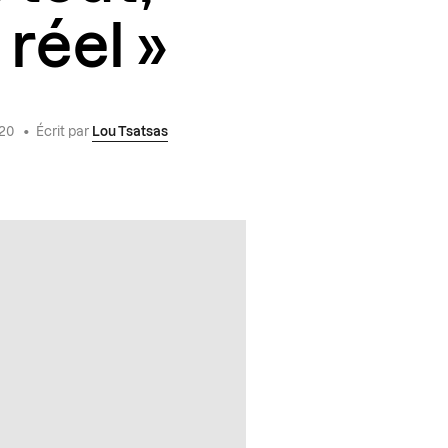
 réel »
020
•
Écrit par
Lou Tsatsas