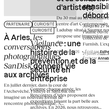
sensibi
d’artiste(s)
débord
Du 30 mai au 1er novembre
centre d’art Contemporain
PARTENAIRE
CURIOSITÉ
Jusqu'au 27 s
Ladubay situé à Saumur no
CURIOSITÉ
Paume ouvre s
les
propose une immersion au
À Arles,
collection de
Vigilance
des...
: une
Furnish. L'exp
conversations
histoire de la
28 juillet 2026
•
Écrit par
Esth
photographiques
21 juillet 2026
Écrit par
Annab
prévention et de la
SanDisk
donnent vie
sécurité en
aux archives
entreprise
En juillet dernier, dans la cour de
Comme chaque année, les
l'Archevêché, Fisheye et SanDisk ont
Rencontres d’Arles proposent des
imaginé un nouveau format de
expositions faisant la part belle aux
rencontre photographique. À...
archives. En 2026, nous retrouvons...