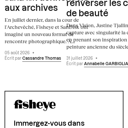
renverser les 
aux archives
de beauté
En juillet dernier, dans la cour de
Dans Vision, Justine Tjalli
l'Archevêché, Fisheye et SanDisk ont
capture avec singularité la 
imaginé un nouveau format de
en prenant son inspiration
rencontre photographique. À...
peinture ancienne du siècle.
05 août 2026
•
Écrit par
Cassandre Thomas
31 juillet 2026
•
Écrit par
Annabelle GARBIGLI
Immergez-vous dans