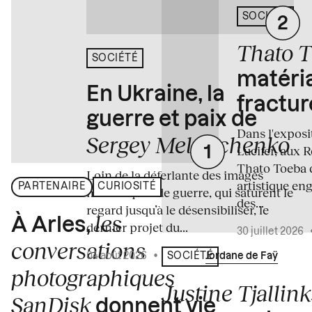
SOCIÉTÉ
Thato 
SOCIÉTÉ
matéria
En Ukraine, la
fractur
guerre et paix de
Dans l'expos
Sergey Melnitchenko
Lucifer, aux 
Thato Toeba 
Loin de la déferlante des images
artistique en
PARTENAIRE
CURIOSITÉ
médiatiques de guerre, qui saturent le
des...
regard jusqu’à le désensibiliser, le
les
À Arles,
dernier projet du...
30 juillet 2026
conversations
04 août 2026
•
Écrit par
Jordane de Faÿ
SOCIÉTÉ
photographiques
Justine Tjallink
SanDisk
donnent vie