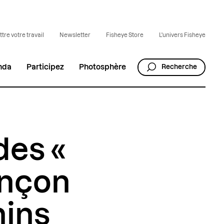
tre votre travail
Newsletter
Fisheye Store
L'univers Fisheye
nda
Participez
Photosphère
Recherche
des «
ençon
nins