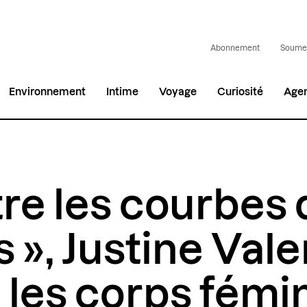
Abonnement
Soumet
Environnement
Intime
Voyage
Curiosité
Age
re les courbes 
 », Justine Val
e les corps fémi