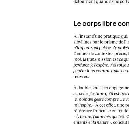
détournent quand ils ne sort
Le corps libre c
À l’instar d’une pratique qui
sibyllines par le prisme de l’
n’importe qui puisse s’y projet
Dénués de contextes précis, 
moi, la transmission est ce qui 
perdurer, je l’espère. J’ai toujo
générations comme nulle autr
œuvres.
À double sens, cet engageme
actuelle, j’estime qu’il est très
le moindre geste compte. Je vo
m’inspire. »
À cet effet, une p
référence française en matièr
« À terme, j’aimerais que
Via 
enfants et la nature »
, conclut