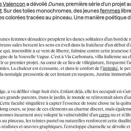
ne Valençon
a dévoilé
Dunes
, première série d’un projet 
t
. Sur des toiles monochromes, des jeunes
femmes
libr
s colorées tracées au pinceau. Une manière poétique de
unes femmes dénudées peuplent les dunes solitaires d’un bord de me
bruns salés bercent les sens en éveil dans la fraîcheur d’un début d’
e qui, insensible à ce vent de liberté, fulmine contre cette jeunesse
digne de la Nouvelle Vague. C’est à Via Carbonara, villa italienne au
r ce premier projet. Au cœur de ce lieu de villégiature, fréquenté l’
amies. La chaleur est écrasante, et dans le confort de l’
intimité
, le pe
la nostalgie pressentie de cet instant en suspens, Justine immortali
e, a vu défiler vingt-huit étés. Enfant déjà, elle les occupait en s’a
es grands-parents. Dans le jardin, le monde se réinventait alors d’un
. Cette faculté singulière à capter l’essence de toute chose ne la quit
u long cours, se joue de ces éléments au charme discret, mais égale
hromes incarnent avec volupté la vulnérabilité d’un
corps
nu et si l
u pinceau, les teintes pastel ou naturelles renforcent cette dualit
ts réalistes et œuvres graphiques, l’enveloppe charnelle se dévoile et