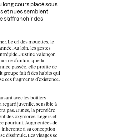
au long cours placé sous
es et nues semblent
 s’affranchir des
r. Le cri des mouettes, le
année. Au loin, les gestes
 intrépide. Justine Valençon
 charme d’antan, que la
année passée, elle profite de
tit groupe fait fi des habits qui
se ces fragments d’existence.
musant avec les boîtiers
 regard juvénile, sensible à
tera pas.
Dunes
, la première
ment des oxymores. Légers et
ibre pourtant. Augmentées de
é inhérente à sa conception
 se dissimule. Les visages se