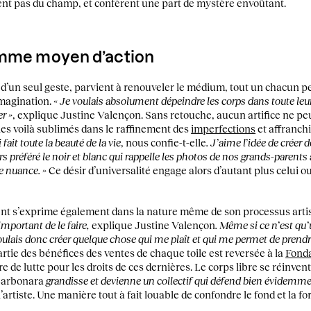
ent pas du champ, et confèrent une part de mystère envoûtant.
omme moyen d’action
, d’un seul geste, parvient à renouveler le médium, tout un chacun 
imagination.
« Je voulais absolument dépeindre les corps dans toute leu
er »
, explique Justine Valençon. Sans retouche, aucun artifice ne peut
les voilà sublimés dans le raffinement des
imperfections
et affranchi
fait toute la beauté de la vie
, nous confie-t-elle
. J’aime l’idée de créer 
urs préféré le noir et blanc qui rappelle les photos de nos grands-parents à 
e nuance. »
Ce désir d’universalité engage alors d’autant plus celui o
nt s’exprime également dans la nature même de son processus arti
 important de le faire,
explique Justine Valençon
. Même si ce n’est qu’
ulais donc créer quelque chose qui me plaît et qui me permet de prendr
artie des bénéfices des ventes de chaque toile est reversée à la
Fond
e de lutte pour les droits de ces dernières. Le corps libre se réinven
Carbonara
grandisse et devienne un collectif qui défend bien évidemm
 l’artiste. Une manière tout à fait louable de confondre le fond et la 