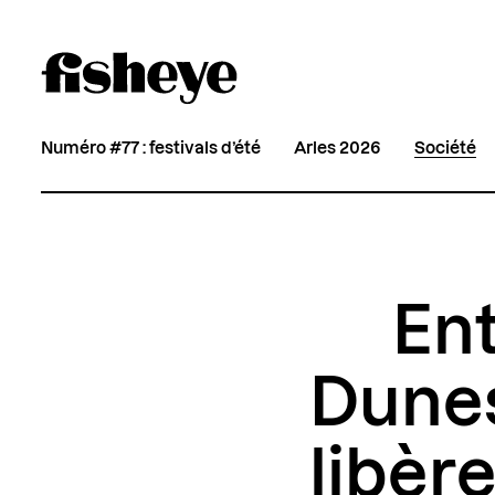
Numéro #77 : festivals d’été
Arles 2026
Société
Ent
Dunes
libèr