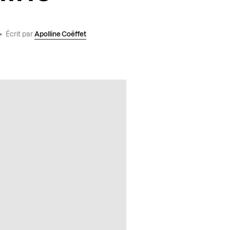
•
Écrit par
Apolline Coëffet