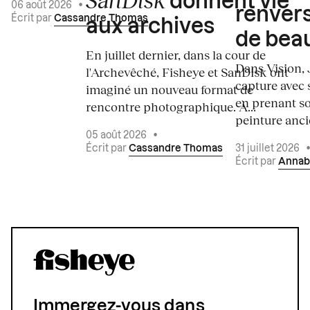
donnent vie
06 août 2026
•
renvers
Écrit par
Cassandre Thomas
aux archives
de bea
En juillet dernier, dans la cour de
Dans Vision, 
l'Archevêché, Fisheye et SanDisk ont
capture avec s
imaginé un nouveau format de
en prenant so
rencontre photographique. À...
peinture ancie
05 août 2026
•
Écrit par
Cassandre Thomas
31 juillet 2026
Écrit par
Annab
Immergez-vous dans