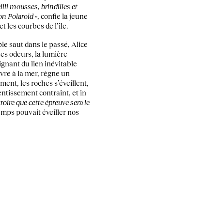
illi mousses, brindilles et
on Polaroid
», confie la jeune
et les courbes de l’île.
e saut dans le passé, Alice
Les odeurs, la lumière
gnant du lien inévitable
ivre à la mer, règne un
ment, les roches s’éveillent,
entissement contraint, et in
roire que cette épreuve sera le
temps pouvait éveiller nos