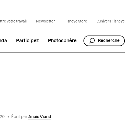
tre votre travail
Newsletter
Fisheye Store
L'univers Fisheye
nda
Participez
Photosphère
Recherche
020
•
Écrit par
Anaïs Viand