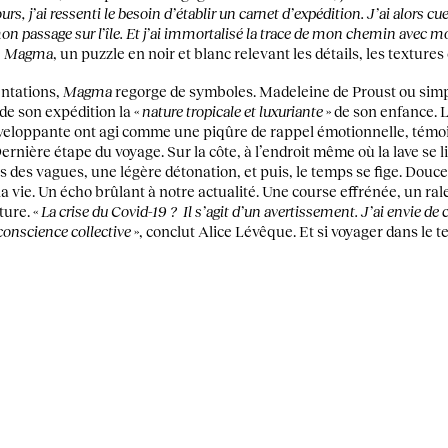
rs, j’ai ressenti le besoin d’établir un carnet d’expédition. J’ai alors cue
mon passage sur l’île. Et j’ai immortalisé la trace de mon chemin avec m
e
Magma
, un puzzle en noir et blanc relevant les détails, les textures 
entations,
Magma
regorge de symboles. Madeleine de Proust ou simpl
de son expédition la «
nature tropicale et luxuriante
» de son enfance. 
nveloppante ont agi comme une piqûre de rappel émotionnelle, témoi
ernière étape du voyage. Sur la côte, à l’endroit même où la lave se l
is des vagues, une légère détonation, et puis, le temps se fige. Douce
la vie. Un écho brûlant à notre actualité. Une course effrénée, un ral
ture. «
La crise du Covid-19 ? Il s’agit d’un avertissement. J’ai envie de c
 conscience collective
», conclut Alice Lévêque. Et si voyager dans le 