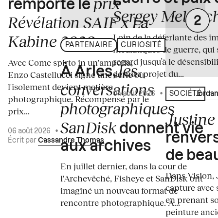
prix
remporte le
Sergey Melnitc
Révélation SAIF x La
Loin de la déferlante des i
Kabine 2026
PARTENAIRE
CURIOSITÉ
médiatiques de guerre, qui 
regard jusqu’à le désensibili
Avec Come spirto in un'ampolla,
les
À Arles,
dernier projet du...
Enzo Castellucci signe une série où
conversations
l'isolement devient matière
04 août 2026
•
Écrit par
Jordan
SOCIÉTÉ
photographique. Récompensé par le
photographiques
prix...
Justine 
SanDisk
donnent vie
06 août 2026
•
renvers
Écrit par
Cassandre Thomas
aux archives
de bea
En juillet dernier, dans la cour de
Dans Vision, 
l'Archevêché, Fisheye et SanDisk ont
capture avec s
imaginé un nouveau format de
en prenant so
rencontre photographique. À...
peinture ancie