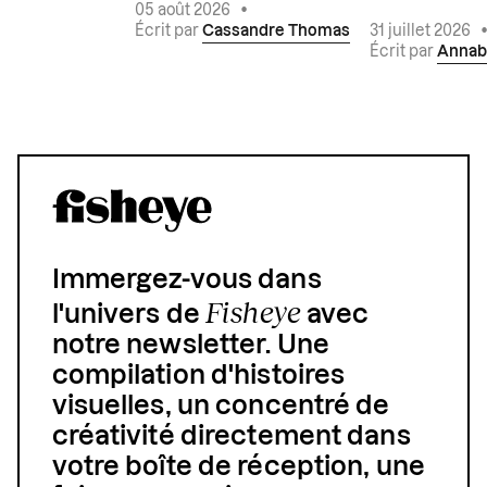
05 août 2026
•
Écrit par
Cassandre Thomas
31 juillet 2026
Écrit par
Annab
Immergez-vous dans
Fisheye
l'univers de
avec
notre newsletter. Une
compilation d'histoires
visuelles, un concentré de
créativité directement dans
votre boîte de réception, une