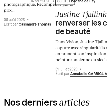
04 août 2026
•
Écrit par
Jordane de Faÿ
SOCIÉTÉ
photographique. Récompensé par le
prix...
Justine Tjallink
06 août 2026
•
renverser les 
Écrit par
Cassandre Thomas
de beauté
Dans Vision, Justine Tjalli
capture avec singularité la 
en prenant son inspiration
peinture ancienne du siècle.
31 juillet 2026
•
Écrit par
Annabelle GARBIGLI
articles
Nos derniers