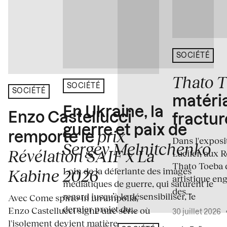
SOCIÉTÉ
Thato 
SOCIÉTÉ
SOCIÉTÉ
matéria
En Ukraine, la
Enzo Castellucci
fractur
guerre et paix de
prix
remporte le
Dans l'expos
Sergey Melnitchenko
Révélation SAIF x La
Lucifer, aux 
Thato Toeba 
Loin de la déferlante des images
Kabine 2026
artistique en
médiatiques de guerre, qui saturent le
des...
regard jusqu’à le désensibiliser, le
Avec Come spirto in un'ampolla,
dernier projet du...
Enzo Castellucci signe une série où
30 juillet 2026
l'isolement devient matière