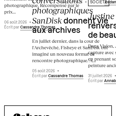
conversations
04 août 2026
•
Écrit par
Jordan
SOCIÉTÉ
photographique. Récompensé par le
photographiques
prix...
Justine 
SanDisk
donnent vie
06 août 2026
•
renvers
Écrit par
Cassandre Thomas
aux archives
de bea
En juillet dernier, dans la cour de
Dans Vision, 
l'Archevêché, Fisheye et SanDisk ont
capture avec s
imaginé un nouveau format de
en prenant so
rencontre photographique. À...
peinture ancie
05 août 2026
•
Écrit par
Cassandre Thomas
31 juillet 2026
Écrit par
Annab