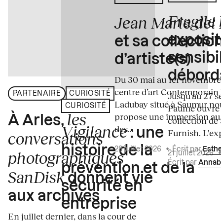
Fragile
Jean Marie del
exposit
et sa collectio
sensibi
d’artiste(s)
débord
Du 30 mai au 1er novembre
centre d’art Contemporain
PARTENAIRE
CURIOSITÉ
Jusqu'au 27 s
Ladubay situé à Saumur no
CURIOSITÉ
Paume ouvre s
les
propose une immersion au
À Arles,
collection de
Vigilance
des...
: une
Furnish. L'exp
conversations
histoire de la
28 juillet 2026
•
Écrit par
Esth
photographiques
21 juillet 2026
Écrit par
Annab
prévention et de la
SanDisk
donnent vie
sécurité en
aux archives
entreprise
En juillet dernier, dans la cour de