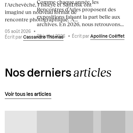
Comme chaque année, les
l'Archevêché, Fisheye et SanDisk ont
Rencontres d’Arles proposent des
imaginé un nouveau format de
expositions faisant la part belle aux
rencontre photographique. À...
archives. En 2026, nous retrouvons...
05 août 2026
•
29 juillet 2026
•
Écrit par
Apolline Coëffet
Écrit par
Cassandre Thomas
articles
Nos derniers
Voir tous les articles