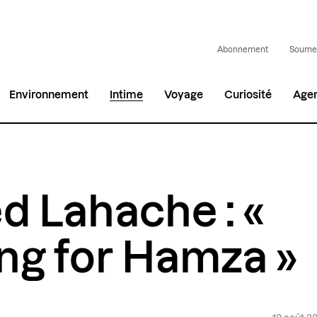
Abonnement
Soumet
Environnement
Intime
Voyage
Curiosité
Age
d Lahache : «
ng for Hamza »