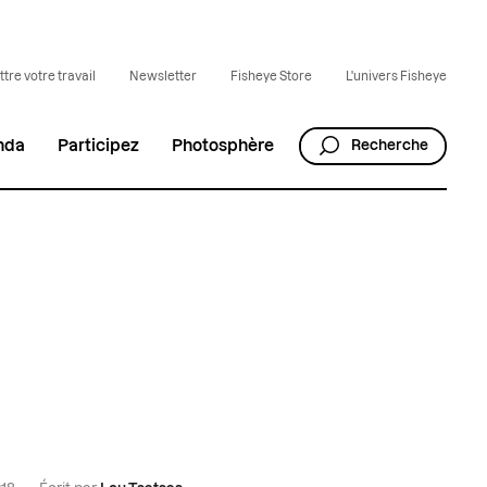
tre votre travail
Newsletter
Fisheye Store
L'univers Fisheye
nda
Participez
Photosphère
Recherche