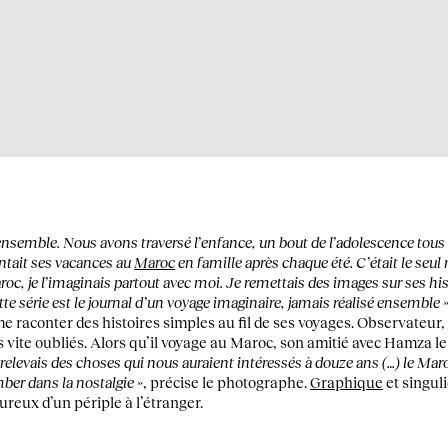
nsemble. Nous avons traversé l’enfance, un bout de l’adolescence tou
ontait ses vacances au
Maroc
en famille après chaque été. C’était le se
roc, je l’imaginais partout avec moi. Je remettais des images sur ses hi
e série est le journal d’un voyage imaginaire, jamais réalisé ensemble 
 raconter des histoires simples au fil de ses voyages. Observateur, 
 vite oubliés. Alors qu’il voyage au Maroc, son amitié avec Hamza le
 relevais des choses qui nous auraient intéressés à douze ans (…) le Mar
ber dans la nostalgie »
, précise le photographe.
Graphique
et singuli
reux d’un périple à l’étranger.