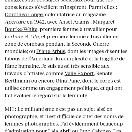
consciences s’éveillent m’inspirent. Parmi elles :
Dorothea Lange
, cofondatrice du magazine
Aperture
en 1942, avec Ansel Adams ;
Margaret
Bourke-White
, première femme à travailler pour
Fortune
et
Life,
et première femme à travailler en
zone de combats pendant la Seconde Guerre
mondiale; ou
Diane Arbus
, dont les images disent les
tabous de l’Amérique, la complexité et la fragilité de
l’âme humaine. Je suis aussi très sensible aux
travaux d’artistes comme
Valie Export
, Renate
Bertlmann ou encore
Gina Pane
, dont le corps est
utilisé comme un engagement politique, et qui ont
fait évoluer le regard sur la féminité.
MH : Le militantisme n’est pas un sujet aisé en
photographie, et il est difficile de citer des noms de
femmes photographes. J’ai évidemment beaucoup
d’admiration pour
Laia Abril
ou
Juno Calypso
. Les