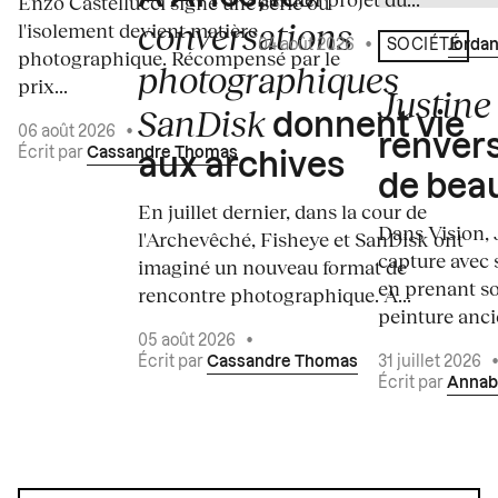
Enzo Castellucci signe une série où
conversations
l'isolement devient matière
04 août 2026
•
Écrit par
Jordan
SOCIÉTÉ
photographique. Récompensé par le
photographiques
prix...
Justine 
SanDisk
donnent vie
06 août 2026
•
renvers
Écrit par
Cassandre Thomas
aux archives
de bea
En juillet dernier, dans la cour de
Dans Vision, 
l'Archevêché, Fisheye et SanDisk ont
capture avec s
imaginé un nouveau format de
en prenant so
rencontre photographique. À...
peinture ancie
05 août 2026
•
Écrit par
Cassandre Thomas
31 juillet 2026
Écrit par
Annab