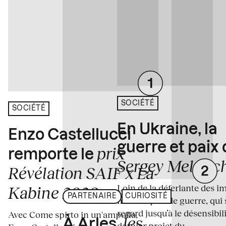
SOCIÉTÉ
SOCIÉTÉ
En Ukraine, la
Enzo Castellucci
guerre et paix
prix
remporte le
Sergey Melnitc
Révélation SAIF x La
Loin de la déferlante des i
Kabine 2026
PARTENAIRE
CURIOSITÉ
médiatiques de guerre, qui 
regard jusqu’à le désensibili
Avec Come spirto in un'ampolla,
les
À Arles,
dernier projet du...