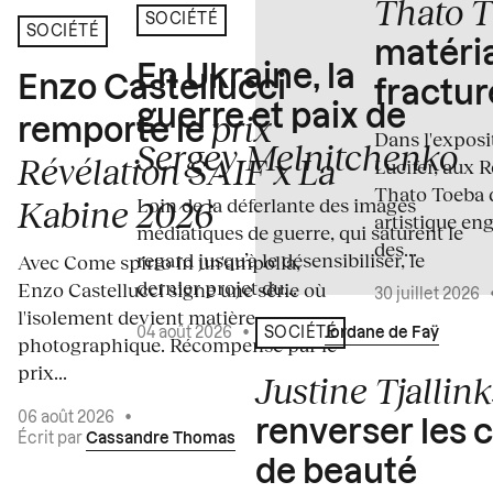
Thato 
SOCIÉTÉ
SOCIÉTÉ
matéria
En Ukraine, la
Enzo Castellucci
fractur
guerre et paix de
prix
remporte le
Dans l'expos
Sergey Melnitchenko
Révélation SAIF x La
Lucifer, aux 
Thato Toeba 
Loin de la déferlante des images
Kabine 2026
artistique en
médiatiques de guerre, qui saturent le
des...
regard jusqu’à le désensibiliser, le
Avec Come spirto in un'ampolla,
dernier projet du...
Enzo Castellucci signe une série où
30 juillet 2026
l'isolement devient matière
04 août 2026
•
Écrit par
Jordane de Faÿ
SOCIÉTÉ
photographique. Récompensé par le
prix...
Justine Tjallink
06 août 2026
•
renverser les 
Écrit par
Cassandre Thomas
de beauté