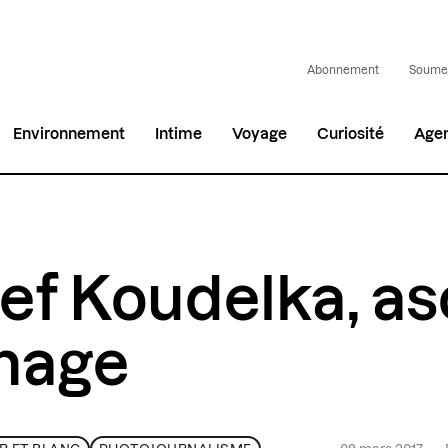
Abonnement
Soumet
Environnement
Intime
Voyage
Curiosité
Age
ef Koudelka, a
image