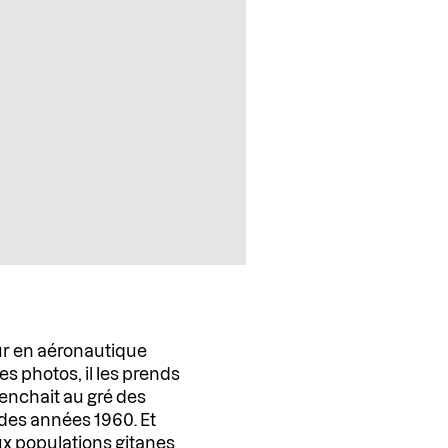
eur en aéronautique
s photos, il les prends
lenchait au gré des
 des années 1960. Et
ux populations gitanes