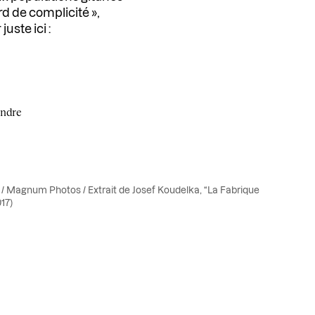
rd de complicité »,
uste ici :
endre
 / Magnum Photos / Extrait de Josef Koudelka, “La Fabrique
017)