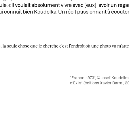
e. « Il voulait absolument vivre avec [eux], avoir un rega
ui connaît bien Koudelka. Un récit passionnant à écouter j
 la seule chose que je cherche c’est l’endroit où une photo va m’att
“France, 1973”, © Josef Koudelka
d’Exils” (éditions Xavier Barral, 2