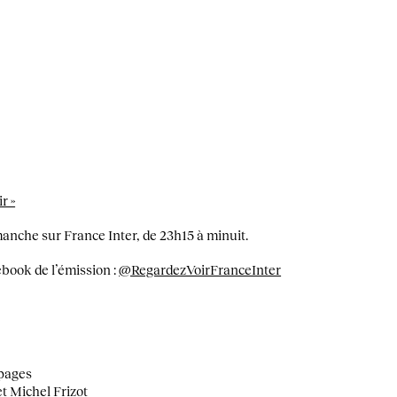
r »
manche sur France Inter, de 23h15 à minuit.
book de l’émission :
@RegardezVoirFranceInter
 pages
t Michel Frizot