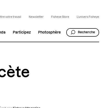
tre votre travail
Newsletter
Fisheye Store
L'univers Fisheye
nda
Participez
Photosphère
Recherche
scète