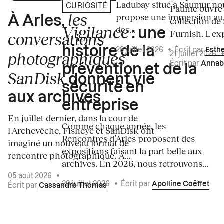
Ladubay situé à Saumur no
CURIOSITÉ
Paume ouvre s
les
propose une immersion au
À Arles,
collection de
Vigilance
des...
: une
Furnish. L'exp
conversations
histoire de la
28 juillet 2026
•
Écrit par
Esth
photographiques
21 juillet 2026
Écrit par
Annab
prévention et de la
SanDisk
donnent vie
sécurité en
aux archives
entreprise
En juillet dernier, dans la cour de
Comme chaque année, les
l'Archevêché, Fisheye et SanDisk ont
Rencontres d’Arles proposent des
imaginé un nouveau format de
expositions faisant la part belle aux
rencontre photographique. À...
archives. En 2026, nous retrouvons...
05 août 2026
•
29 juillet 2026
•
Écrit par
Apolline Coëffet
Écrit par
Cassandre Thomas