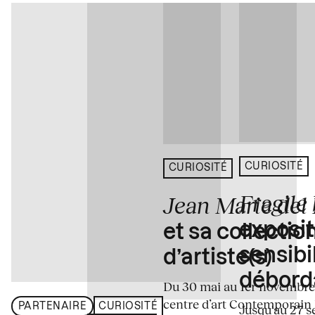
CURIOSITÉ
CURIOSITÉ
Fragile
Jean Marie del
exposit
et sa collectio
sensibi
d’artiste(s)
débord
Du 30 mai au 1er novembre
centre d’art Contemporain
PARTENAIRE
CURIOSITÉ
Jusqu'au 27 s