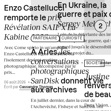
En Ukraine, la
Enzo Castellucci
guerre et paix
prix
remporte le
Sergey Melnitc
Révélation SAIF x La
Loin de la déferlante des i
Kabine 2026
PARTENAIRE
CURIOSITÉ
médiatiques de guerre, qui 
regard jusqu’à le désensibili
Avec Come spirto in un'ampolla,
les
À Arles,
dernier projet du...
Enzo Castellucci signe une série où
conversations
l'isolement devient matière
04 août 2026
•
Écrit par
Jordan
SOCIÉTÉ
photographique. Récompensé par le
photographiques
prix...
Justine 
SanDisk
donnent vie
06 août 2026
•
renvers
Écrit par
Cassandre Thomas
aux archives
de bea
En juillet dernier, dans la cour de
Dans Vision, 
l'Archevêché, Fisheye et SanDisk ont
capture avec s