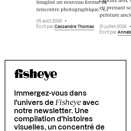
imaginé un nouveau format de
en prenant so
rencontre photographique. À...
peinture ancie
05 août 2026
•
Écrit par
Cassandre Thomas
31 juillet 2026
Écrit par
Annab
Immergez-vous dans
Fisheye
l'univers de
avec
notre newsletter. Une
compilation d'histoires
visuelles, un concentré de