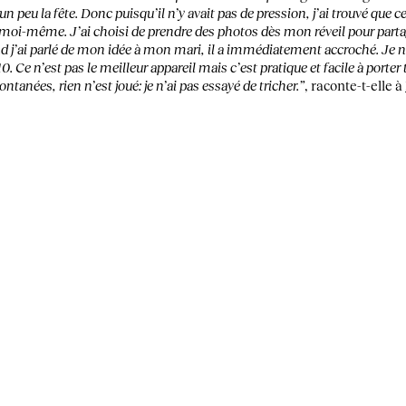
e un peu la fête. Donc puisqu’il n’y avait pas de pression, j’ai trouvé que c
 moi-même. J’ai choisi de prendre des photos dès mon réveil pour part
nd j’ai parlé de mon idée à mon mari, il a immédiatement accroché. Je
10. Ce n’est pas le meilleur appareil mais c’est pratique et facile à porter
ntanées, rien n’est joué: je n’ai pas essayé de tricher.”
, raconte-t-elle à