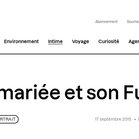
Abonnement
Soumet
Environnement
Intime
Voyage
Curiosité
Age
mariée et son Fu
17 septembre 2015
•
RTRAIT