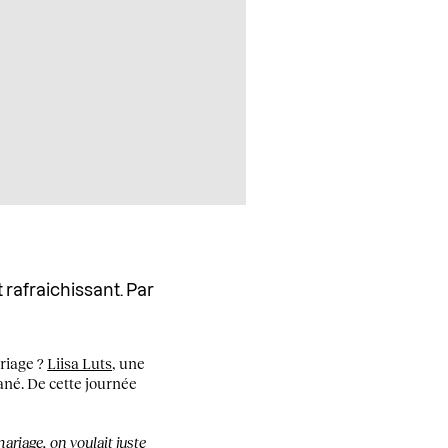
 rafraichissant. Par
riage ?
Liisa Luts
, une
ané. De cette journée
ariage, on voulait juste