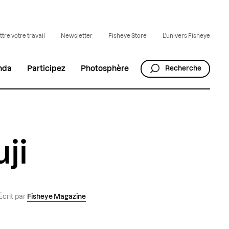
tre votre travail
Newsletter
Fisheye Store
L'univers Fisheye
nda
Participez
Photosphère
Recherche
ji
Écrit par
Fisheye Magazine