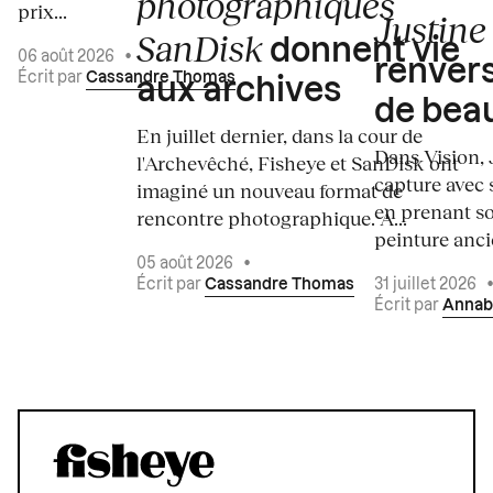
photographiques
prix...
Justine 
SanDisk
donnent vie
06 août 2026
•
renvers
Écrit par
Cassandre Thomas
aux archives
de bea
En juillet dernier, dans la cour de
Dans Vision, 
l'Archevêché, Fisheye et SanDisk ont
capture avec s
imaginé un nouveau format de
en prenant so
rencontre photographique. À...
peinture ancie
05 août 2026
•
Écrit par
Cassandre Thomas
31 juillet 2026
Écrit par
Annab