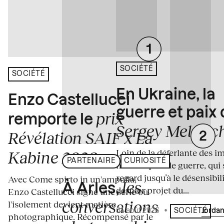
SOCIÉTÉ
SOCIÉTÉ
En Ukraine, la
Enzo Castellucci
guerre et paix
prix
remporte le
Sergey Melnitc
Révélation SAIF x La
Loin de la déferlante des i
Kabine 2026
PARTENAIRE
CURIOSITÉ
médiatiques de guerre, qui 
regard jusqu’à le désensibili
Avec Come spirto in un'ampolla,
les
À Arles,
dernier projet du...
Enzo Castellucci signe une série où
conversations
l'isolement devient matière
04 août 2026
•
Écrit par
Jordan
SOCIÉTÉ
photographique. Récompensé par le