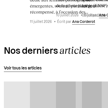
de la photographie (ENSP) l
La première ré
émergentes, soutenu par Kering, a
récompensé, à l’occasion des...
10 juillet 2026
•
Écrit par
Ana 
09 juillet 2026
11 juillet 2026
•
Écrit par
Ana Corderot
articles
Nos derniers
Voir tous les articles