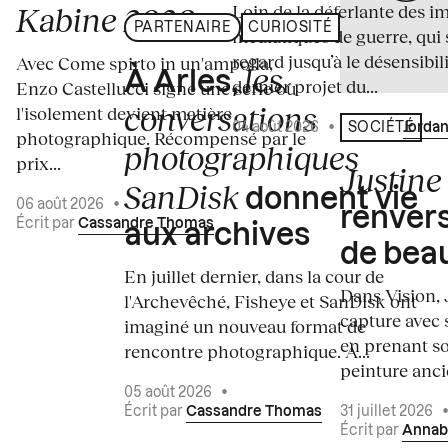
Loin de la déferlante des i
Kabine 2026
PARTENAIRE
CURIOSITÉ
médiatiques de guerre, qui 
regard jusqu’à le désensibili
Avec Come spirto in un'ampolla,
les
À Arles,
dernier projet du...
Enzo Castellucci signe une série où
conversations
l'isolement devient matière
04 août 2026
•
Écrit par
Jordan
SOCIÉTÉ
photographique. Récompensé par le
photographiques
prix...
Justine 
SanDisk
donnent vie
06 août 2026
•
renvers
Écrit par
Cassandre Thomas
aux archives
de bea
En juillet dernier, dans la cour de
Dans Vision, 
l'Archevêché, Fisheye et SanDisk ont
capture avec s
imaginé un nouveau format de
en prenant so
rencontre photographique. À...
peinture ancie
05 août 2026
•
Écrit par
Cassandre Thomas
31 juillet 2026
Écrit par
Annab