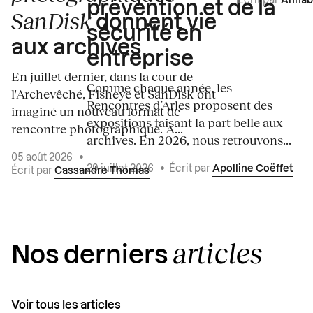
Écrit par
Annab
prévention et de la
SanDisk
donnent vie
sécurité en
aux archives
entreprise
En juillet dernier, dans la cour de
Comme chaque année, les
l'Archevêché, Fisheye et SanDisk ont
Rencontres d’Arles proposent des
imaginé un nouveau format de
expositions faisant la part belle aux
rencontre photographique. À...
archives. En 2026, nous retrouvons...
05 août 2026
•
29 juillet 2026
•
Écrit par
Apolline Coëffet
Écrit par
Cassandre Thomas
articles
Nos derniers
Voir tous les articles