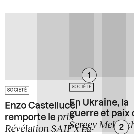
SOCIÉTÉ
SOCIÉTÉ
En Ukraine, la
Enzo Castellucci
guerre et paix
prix
remporte le
Sergey Melnitc
Révélation SAIF x La