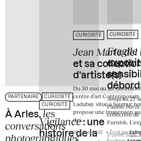
CURIOSITÉ
CURIOSITÉ
Fragile
Jean Marie del
exposit
et sa collectio
sensibi
d’artiste(s)
débord
Du 30 mai au 1er novembre
centre d’art Contemporain
PARTENAIRE
CURIOSITÉ
Jusqu'au 27 s
Ladubay situé à Saumur no
CURIOSITÉ
Paume ouvre s
les
propose une immersion au
À Arles,
collection de
Vigilance
des...
: une
Furnish. L'exp
conversations
histoire de la
28 juillet 2026
•
Écrit par
Esth
photographiques
21 juillet 2026