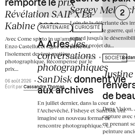
prix
remporte le
Sergey Melnitc
Révélation SAIF x La
Loin de la déferlante des i
Kabine 2026
PARTENAIRE
CURIOSITÉ
médiatiques de guerre, qui 
regard jusqu’à le désensibili
Avec Come spirto in un'ampolla,
les
À Arles,
dernier projet du...
Enzo Castellucci signe une série où
conversations
l'isolement devient matière
04 août 2026
•
Écrit par
Jordan
SOCIÉTÉ
photographique. Récompensé par le
photographiques
prix...
Justine 
SanDisk
donnent vie
06 août 2026
•
renvers
Écrit par
Cassandre Thomas
aux archives
de bea
En juillet dernier, dans la cour de
Dans Vision, 
l'Archevêché, Fisheye et SanDisk ont
capture avec s
imaginé un nouveau format de
en prenant so
rencontre photographique. À...
peinture ancie