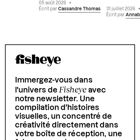
05 août 2026
•
Écrit par
Cassandre Thomas
31 juillet 2026
Écrit par
Annab
Immergez-vous dans
Fisheye
l'univers de
avec
notre newsletter. Une
compilation d'histoires
visuelles, un concentré de
créativité directement dans
votre boîte de réception, une