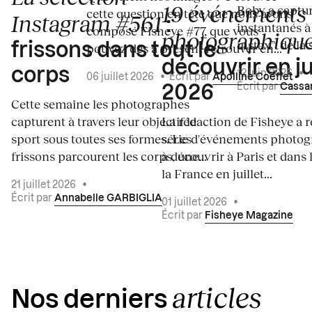
19 événements
Boby a captur
cette question en tête que nous avons
Instagram #561
:
instantanés à 
composé Fisheye #77, que vous
photographiqu
instax™ de la s
frissons dans tout le
pouvez dès à présent retrouver en...
découvrir en ju
corps
12 juin 2026
•
06 juillet 2026
•
Écrit par
Apolline Coëffet
Écrit par
Cassa
2026
Cette semaine les photographes
capturent à travers leur objectif le
La rédaction de Fisheye a r
sport sous toutes ses formes. Les
série d'événements photo
frissons parcourent les corps, une...
à découvrir à Paris et dans 
la France en juillet...
21 juillet 2026
•
Écrit par
Annabelle GARBIGLIA
01 juillet 2026
•
Écrit par
Fisheye Magazine
articles
Nos derniers