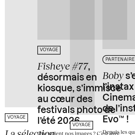
VOYAGE
PARTENAIRE
Fisheye #77
,
Boby
s’
désormais en
l’insta
kiosque, s’immisce
Cinema
au cœur des
de l’in
festivals photo de
Evo™ !
VOYAGE
l’été 2026
VOYAGE
La sélection
Depuis les qua
Que valent nos images ? C’est avec