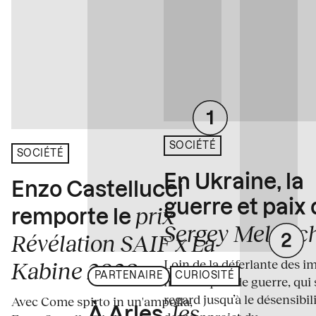
SOCIÉTÉ
SOCIÉTÉ
En Ukraine, la
Enzo Castellucci
guerre et paix
prix
remporte le
Sergey Melnitc
Révélation SAIF x La
Loin de la déferlante des i
Kabine 2026
PARTENAIRE
CURIOSITÉ
médiatiques de guerre, qui 
regard jusqu’à le désensibili
Avec Come spirto in un'ampolla,
les
À Arles,