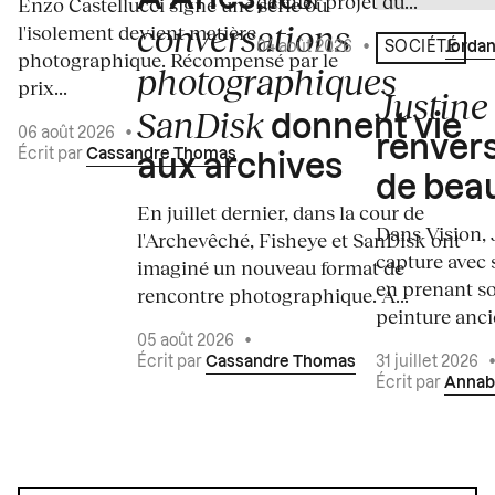
dernier projet du...
Enzo Castellucci signe une série où
conversations
l'isolement devient matière
04 août 2026
•
Écrit par
Jordan
SOCIÉTÉ
photographique. Récompensé par le
photographiques
prix...
Justine 
SanDisk
donnent vie
06 août 2026
•
renvers
Écrit par
Cassandre Thomas
aux archives
de bea
En juillet dernier, dans la cour de
Dans Vision, 
l'Archevêché, Fisheye et SanDisk ont
capture avec s
imaginé un nouveau format de
en prenant so
rencontre photographique. À...
peinture ancie
05 août 2026
•
Écrit par
Cassandre Thomas
31 juillet 2026
Écrit par
Annab