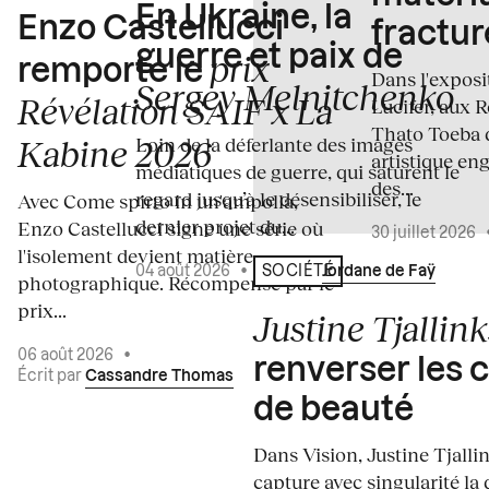
En Ukraine, la
Enzo Castellucci
fractur
guerre et paix de
prix
remporte le
Dans l'expos
Sergey Melnitchenko
Révélation SAIF x La
Lucifer, aux 
Thato Toeba 
Loin de la déferlante des images
Kabine 2026
artistique en
médiatiques de guerre, qui saturent le
des...
regard jusqu’à le désensibiliser, le
Avec Come spirto in un'ampolla,
dernier projet du...
Enzo Castellucci signe une série où
30 juillet 2026
l'isolement devient matière
04 août 2026
•
Écrit par
Jordane de Faÿ
SOCIÉTÉ
photographique. Récompensé par le
prix...
Justine Tjallink
06 août 2026
•
renverser les 
Écrit par
Cassandre Thomas
de beauté
Dans Vision, Justine Tjalli
capture avec singularité la 