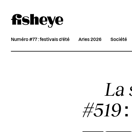
Numéro #77 : festivals d’été
Arles 2026
Société
La 
#519
: