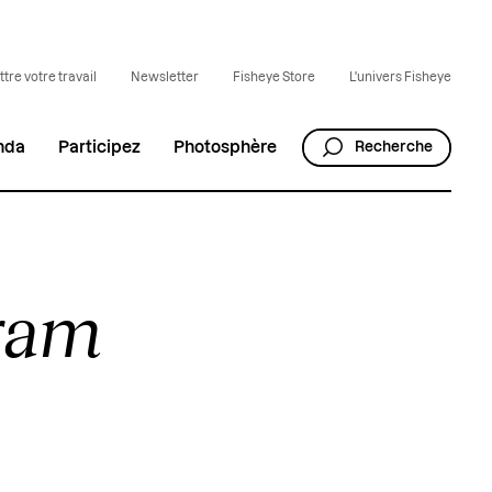
tre votre travail
Newsletter
Fisheye Store
L'univers Fisheye
nda
Participez
Photosphère
Recherche
gram