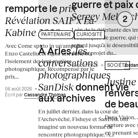
guerre et paix
prix
remporte le
Sergey Melnitc
Révélation SAIF x La
Loin de la déferlante des i
Kabine 2026
PARTENAIRE
CURIOSITÉ
médiatiques de guerre, qui 
regard jusqu’à le désensibili
Avec Come spirto in un'ampolla,
les
À Arles,
dernier projet du...
Enzo Castellucci signe une série où
conversations
l'isolement devient matière
04 août 2026
•
Écrit par
Jordan
SOCIÉTÉ
photographique. Récompensé par le
photographiques
prix...
Justine 
SanDisk
donnent vie
06 août 2026
•
renvers
Écrit par
Cassandre Thomas
aux archives
de bea
En juillet dernier, dans la cour de
Dans Vision, 
l'Archevêché, Fisheye et SanDisk ont
capture avec s
imaginé un nouveau format de
en prenant so
rencontre photographique. À...