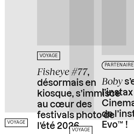
VOYAGE
PARTENAIRE
Fisheye #77
,
Boby
s’
désormais en
l’insta
kiosque, s’immisce
Cinema
au cœur des
de l’in
festivals photo de
Evo™ !
VOYAGE
l’été 2026
VOYAGE