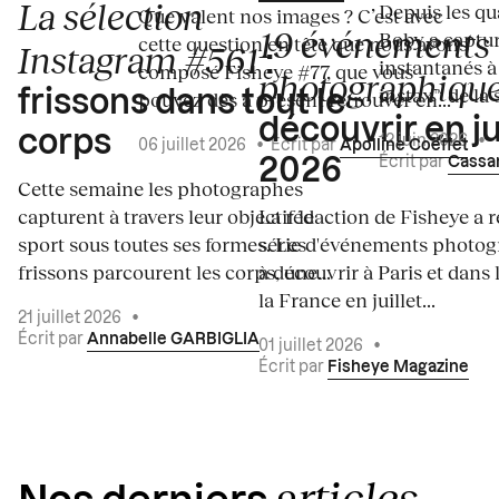
La sélection
Depuis les qua
Que valent nos images ? C’est avec
19 événements
Boby a captur
cette question en tête que nous avons
Instagram #561
:
instantanés à 
composé Fisheye #77, que vous
photographiqu
instax™ de la s
frissons dans tout le
pouvez dès à présent retrouver en...
découvrir en ju
corps
12 juin 2026
•
06 juillet 2026
•
Écrit par
Apolline Coëffet
Écrit par
Cassa
2026
Cette semaine les photographes
capturent à travers leur objectif le
La rédaction de Fisheye a r
sport sous toutes ses formes. Les
série d'événements photo
frissons parcourent les corps, une...
à découvrir à Paris et dans 
la France en juillet...
21 juillet 2026
•
Écrit par
Annabelle GARBIGLIA
01 juillet 2026
•
Écrit par
Fisheye Magazine
articles