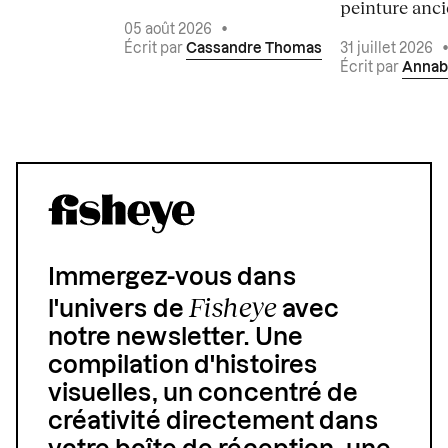
peinture ancie
05 août 2026
•
Écrit par
Cassandre Thomas
31 juillet 2026
Écrit par
Annab
Immergez-vous dans
Fisheye
l'univers de
avec
notre newsletter. Une
compilation d'histoires
visuelles, un concentré de
créativité directement dans