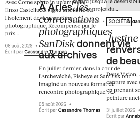
regard jusqu’à le désensibili
Avec Come spirto in un'ampolla,
les
À Arles,
dernier projet du...
Enzo Castellucci signe une série où
conversations
l'isolement devient matière
04 août 2026
•
Écrit par
Jordan
SOCIÉTÉ
photographique. Récompensé par le
photographiques
prix...
Justine 
SanDisk
donnent vie
06 août 2026
•
renvers
Écrit par
Cassandre Thomas
aux archives
de bea
En juillet dernier, dans la cour de
Dans Vision, 
l'Archevêché, Fisheye et SanDisk ont
capture avec s
imaginé un nouveau format de
en prenant so
rencontre photographique. À...
peinture ancie
05 août 2026
•
Écrit par
Cassandre Thomas
31 juillet 2026
Écrit par
Annab