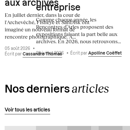
aux archives
entreprise
En juillet dernier, dans la cour de
Comme chaque année, les
l'Archevêché, Fisheye et SanDisk ont
Rencontres d’Arles proposent des
imaginé un nouveau format de
expositions faisant la part belle aux
rencontre photographique. À...
archives. En 2026, nous retrouvons...
05 août 2026
•
29 juillet 2026
•
Écrit par
Apolline Coëffet
Écrit par
Cassandre Thomas
articles
Nos derniers
Voir tous les articles