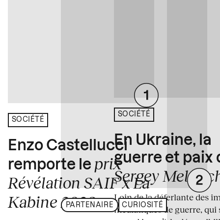
SOCIÉTÉ
SOCIÉTÉ
En Ukraine, la
Enzo Castellucci
guerre et paix
prix
remporte le
Sergey Melnitc
Révélation SAIF x La
Loin de la déferlante des i
Kabine 2026
PARTENAIRE
CURIOSITÉ
médiatiques de guerre, qui 