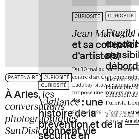
CURIOSITÉ
CURIOSITÉ
Fragile
Jean Marie del
exposit
et sa collectio
sensibi
d’artiste(s)
débord
Du 30 mai au 1er novembre
centre d’art Contemporain
PARTENAIRE
CURIOSITÉ
Jusqu'au 27 s
Ladubay situé à Saumur no
CURIOSITÉ
Paume ouvre s
les
propose une immersion au
À Arles,
collection de
Vigilance
des...
: une
Furnish. L'exp
conversations
histoire de la
28 juillet 2026
•
Écrit par
Esth
photographiques
21 juillet 2026
Écrit par
Annab
prévention et de la
SanDisk
donnent vie
sécurité en