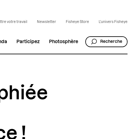
tre votre travail
Newsletter
Fisheye Store
L'univers Fisheye
nda
Participez
Photosphère
Recherche
aphiée
e !