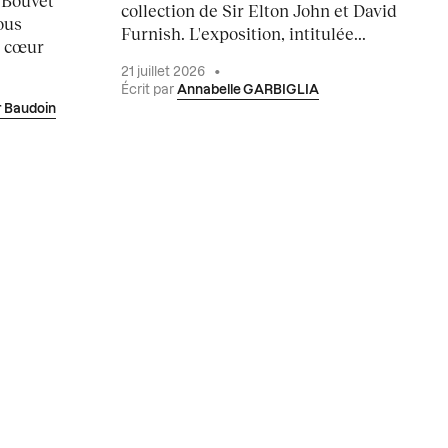
 Bouvet
collection de Sir Elton John et David
ous
Furnish. L'exposition, intitulée...
u cœur
21 juillet 2026
•
Écrit par
Annabelle GARBIGLIA
r Baudoin