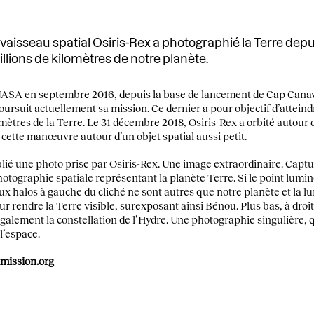
 vaisseau spatial
Osiris-Rex
a photographié la Terre depui
llions de kilomètres de notre
planète
.
NASA en septembre 2016, depuis la base de lancement de Cap Canave
oursuit actuellement sa mission. Ce dernier a pour objectif d’attein
omètres de la Terre. Le 31 décembre 2018, Osiris-Rex a orbité autour 
 cette manœuvre autour d’un objet spatial aussi petit.
ié une photo prise par Osiris-Rex. Une image extraordinaire. Captur
otographie spatiale représentant la planète Terre. Si le point lumine
eux halos à gauche du cliché ne sont autres que notre planète et la l
r rendre la Terre visible, surexposant ainsi Bénou. Plus bas, à droit
alement la constellation de l’Hydre. Une photographie singulière, q
l’espace.
dmission.org