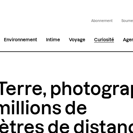
Abonnement
Soumet
Environnement
Intime
Voyage
Curiosité
Age
Terre, photogr
millions de
ètres de distanc