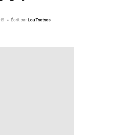
019
•
Écrit par
Lou Tsatsas