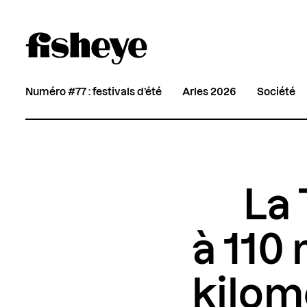
Numéro #77 : festivals d’été
Arles 2026
Société
La 
à 110 
kilom