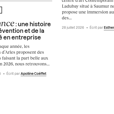
centre d’art Contemporain
Ladubay situé à Saumur n
É
propose une immersion a
des...
ance
: une histoire
28 juillet 2026
•
Écrit par
Esthe
évention et de la
é en entreprise
que année, les
 d’Arles proposent des
 faisant la part belle aux
n 2026, nous retrouvons...
6
•
Écrit par
Apolline Coëffet