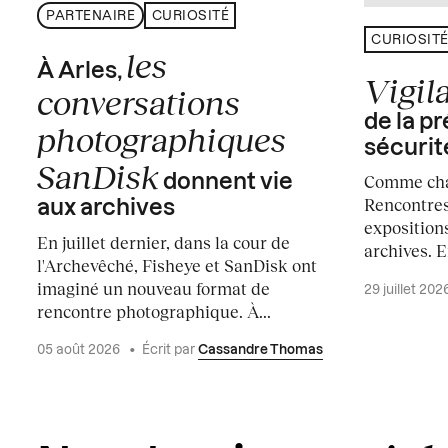
PARTENAIRE
CURIOSITÉ
CURIOSIT
les
À Arles,
Vigil
conversations
de la pr
photographiques
sécurit
SanDisk
Comme cha
donnent vie
Rencontres
aux archives
expositions
En juillet dernier, dans la cour de
archives. E
l'Archevêché, Fisheye et SanDisk ont
imaginé un nouveau format de
29 juillet 202
rencontre photographique. À...
05 août 2026
•
Écrit par
Cassandre Thomas