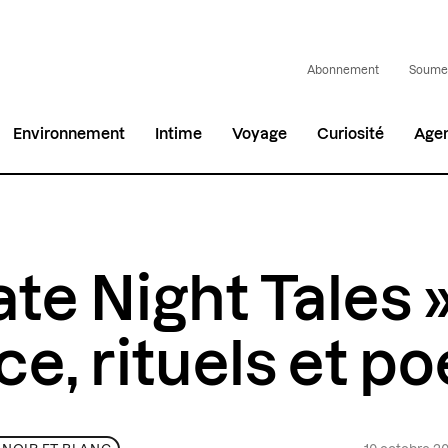
Abonnement
Soumet
Environnement
Intime
Voyage
Curiosité
Age
ate Night Tales »
e, rituels et po