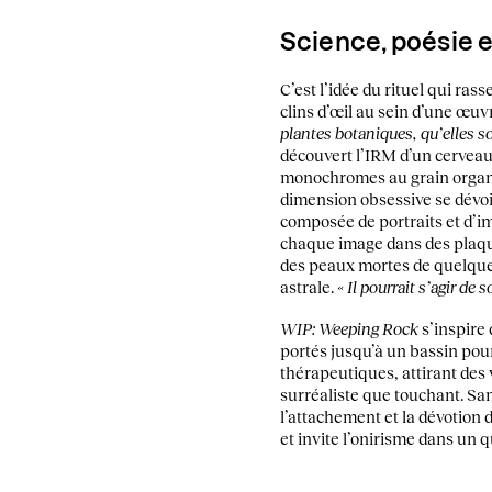
Science, poésie e
C’est l’idée du rituel qui ra
clins d’œil au sein d’une œuv
plantes botaniques, qu’elles 
découvert l’IRM d’un cerveau 
monochromes au grain orga
dimension obsessive se dévoil
composée de portraits et d’i
chaque image dans des plaques
des peaux mortes de quelques
astrale.
« Il pourrait s’agir de 
WIP: Weeping Rock
s’inspire 
portés jusqu’à un bassin pour
thérapeutiques, attirant des 
surréaliste que touchant. San
l’attachement et la dévotion 
et invite l’onirisme dans un 