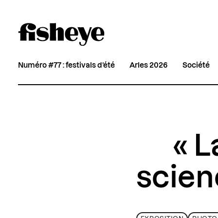
Numéro #77 : festivals d’été
Arles 2026
Société
« L
scienc