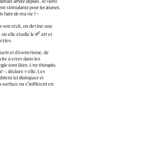
jamais arrêté depuis. Je viens
ent stimulante pour les jeunes.
 faire de ma vie ? »
s son récit, on devine une
e
où elle étudie le 8
art et
éries.
tuels et d’ésotérisme, de
ite à errer dans les
logie sont liées. Une thérapie,
nt »
, déclare-t-elle. Les
mblent ici dialoguer et
 surface ou s’infiltrent en