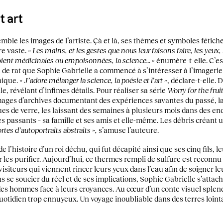
t art
ssemble les images de l’artiste. Çà et là, ses thèmes et symboles fét
re vaste.
« Les mains, et les gestes que nous leur faisons faire, les yeux, l
soient médicinales ou empoisonnées, la science… »
énumère-t-elle. C’est
de rat que Sophie Gabrielle a commencé à s’intéresser à l’imagerie s
nique.
« J’adore mélanger la science, la poésie et l’art »
, déclare-t-elle.
e, révélant d’infimes détails. Pour réaliser sa série
Worry for the frui
mages d’archives documentant des expériences savantes du passé, l
 de verre, les laissant des semaines à plusieurs mois dans des endr
 passants – sa famille et ses amis et elle-même. Les débris créant
sortes d’autoportraits abstraits »,
s’amuse l’auteure.
de l’histoire d’un roi déchu, qui fut décapité ainsi que ses cinq fils, 
 les purifier. Aujourd’hui, ce thermes rempli de sulfure est reconnu
visiteurs qui viennent rincer leurs yeux dans l’eau afin de soigner le
s se soucier du réel et de ses implications, Sophie Gabrielle s’attac
des hommes face à leurs croyances. Au cœur d’un conte visuel splendi
quotidien trop ennuyeux. Un voyage inoubliable dans des terres loint