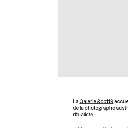
La
Galerie &co119
accuei
de la photographe aust
ritualiste.