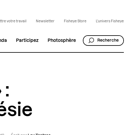
tre votre travail
Newsletter
Fisheye Store
L'univers Fisheye
nda
Participez
Photosphère
Recherche
 :
ésie