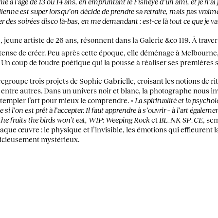
 à l’âge de 13 ou 14 ans, en empruntant le Fisheye d’un ami, et je n’ai 
lienne est super lorsqu’on décide de prendre sa retraite, mais pas vraim
es soirées disco là-bas, en me demandant : est-ce là tout ce que je vais
 jeune artiste de 26 ans, résonnent dans la Galerie &co 119. À traver
intense de créer. Peu après cette époque, elle déménage à Melbourne, 
. Un coup de foudre poétique qui la pousse à réaliser ses premières s
egroupe trois projets de Sophie Gabrielle, croisant les notions de ri
 entre autres. Dans un univers noir et blanc, la photographe nous inv
ontempler l’art pour mieux le comprendre.
« La spiritualité et la psycho
i l’on est prêt à l’accepter. Il faut apprendre à s’ouvrir – à l’art égaleme
the fruits the birds won’t eat, WIP: Weeping Rock
et
BL_NK SP_CE
, se
que œuvre : le physique et l’invisible, les émotions qui effleurent la
icieusement mystérieux.