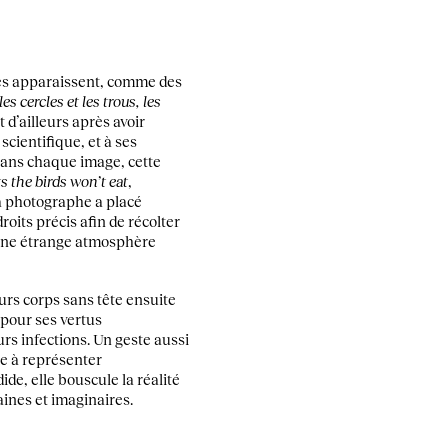
iches apparaissent, comme des
es cercles et les trous, les
 d’ailleurs après avoir
cientifique, et à ses
 Dans chaque image, cette
ts the birds won’t eat
,
a photographe a placé
oits précis afin de récolter
 une étrange atmosphère
leurs corps sans tête ensuite
 pour ses vertus
urs infections. Un geste aussi
he à représenter
de, elle bouscule la réalité
aines et imaginaires.