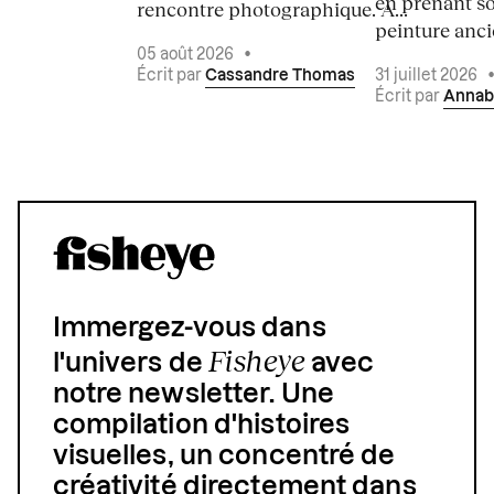
en prenant so
rencontre photographique. À...
peinture ancie
05 août 2026
•
Écrit par
Cassandre Thomas
31 juillet 2026
Écrit par
Annab
Immergez-vous dans
Fisheye
l'univers de
avec
notre newsletter. Une
compilation d'histoires
visuelles, un concentré de
créativité directement dans