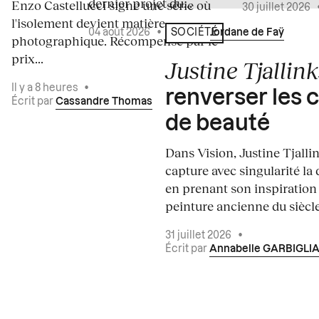
dernier projet du...
Enzo Castellucci signe une série où
30 juillet 2026
l'isolement devient matière
04 août 2026
•
Écrit par
Jordane de Faÿ
SOCIÉTÉ
photographique. Récompensé par le
prix...
Justine Tjallink
Il y a 8 heures
•
renverser les 
Écrit par
Cassandre Thomas
de beauté
Dans Vision, Justine Tjalli
capture avec singularité la 
en prenant son inspiration
peinture ancienne du siècle.
31 juillet 2026
•
Écrit par
Annabelle GARBIGLI