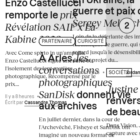
En Ukraine, la
Enzo Castellucci
guerre et paix
prix
remporte le
Sergey Melnitc
Révélation SAIF x La
Loin de la déferlante des i
Kabine 2026
PARTENAIRE
CURIOSITÉ
médiatiques de guerre, qui 
regard jusqu’à le désensibili
Avec Come spirto in un'ampolla,
les
À Arles,
dernier projet du...
Enzo Castellucci signe une série où
conversations
l'isolement devient matière
04 août 2026
•
Écrit par
Jordan
SOCIÉTÉ
photographique. Récompensé par le
photographiques
prix...
Justine 
SanDisk
donnent vie
Il y a 8 heures
•
renvers
Écrit par
Cassandre Thomas
aux archives
de bea
En juillet dernier, dans la cour de
Dans Vision, 
l'Archevêché, Fisheye et SanDisk ont
capture avec s
imaginé un nouveau format de