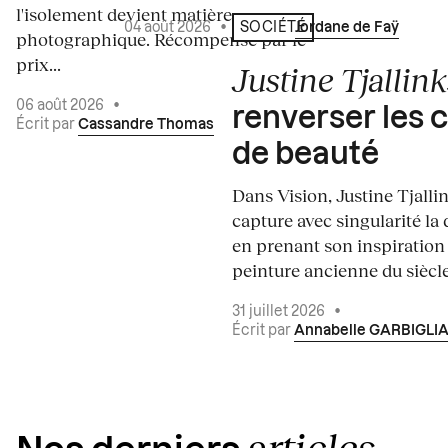
l'isolement devient matière
04 août 2026
•
Écrit par
Jordane de Faÿ
SOCIÉTÉ
photographique. Récompensé par le
prix...
Justine Tjallink
06 août 2026
•
renverser les 
Écrit par
Cassandre Thomas
de beauté
Dans Vision, Justine Tjalli
capture avec singularité la 
en prenant son inspiration
peinture ancienne du siècle.
31 juillet 2026
•
Écrit par
Annabelle GARBIGLI
articles