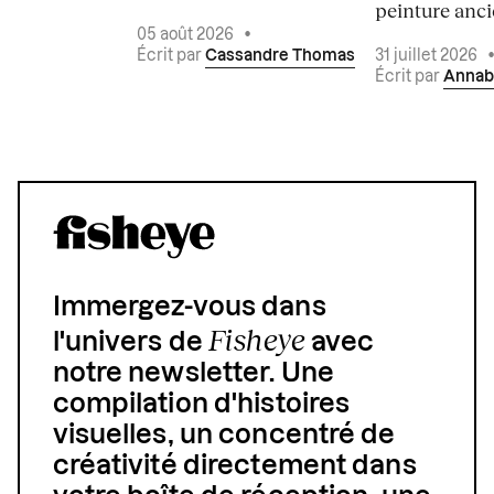
peinture ancie
05 août 2026
•
Écrit par
Cassandre Thomas
31 juillet 2026
Écrit par
Annab
Immergez-vous dans
Fisheye
l'univers de
avec
notre newsletter. Une
compilation d'histoires
visuelles, un concentré de
créativité directement dans