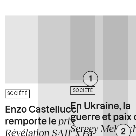
SOCIÉTÉ
SOCIÉTÉ
En Ukraine, la
Enzo Castellucci
guerre et paix
prix
remporte le
Sergey Melnitc
Révélation SAIF x La