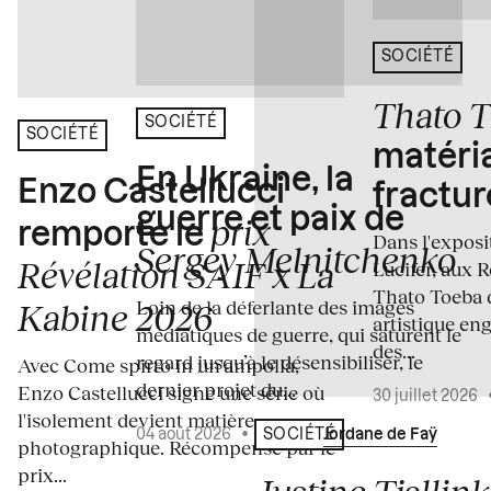
SOCIÉTÉ
Thato 
SOCIÉTÉ
SOCIÉTÉ
matéria
En Ukraine, la
Enzo Castellucci
fractur
guerre et paix de
prix
remporte le
Dans l'expos
Sergey Melnitchenko
Révélation SAIF x La
Lucifer, aux 
Thato Toeba 
Loin de la déferlante des images
Kabine 2026
artistique en
médiatiques de guerre, qui saturent le
des...
regard jusqu’à le désensibiliser, le
Avec Come spirto in un'ampolla,
dernier projet du...
Enzo Castellucci signe une série où
30 juillet 2026
l'isolement devient matière
04 août 2026
•
Écrit par
Jordane de Faÿ
SOCIÉTÉ
photographique. Récompensé par le
prix...