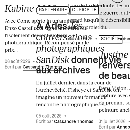
Loin de la déferlante des i
Kabine 2026
PARTENAIRE
CURIOSITÉ
médiatiques de guerre, qui 
regard jusqu’à le désensibili
Avec Come spirto in un'ampolla,
les
À Arles,
dernier projet du...
Enzo Castellucci signe une série où
conversations
l'isolement devient matière
04 août 2026
•
Écrit par
Jordan
SOCIÉTÉ
photographique. Récompensé par le
photographiques
prix...
Justine 
SanDisk
donnent vie
06 août 2026
•
renvers
Écrit par
Cassandre Thomas
aux archives
de bea
En juillet dernier, dans la cour de
Dans Vision, 
l'Archevêché, Fisheye et SanDisk ont
capture avec s
imaginé un nouveau format de
en prenant so
rencontre photographique. À...
peinture ancie
05 août 2026
•
Écrit par
Cassandre Thomas
31 juillet 2026
Écrit par
Annab