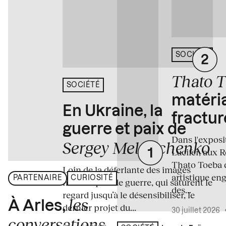
SOCIÉTÉ
Thato 
SOCIÉTÉ
matéria
En Ukraine, la
fractur
guerre et paix de
Dans l'expos
Sergey Melnitchenko
Lucifer, aux 
Thato Toeba 
Loin de la déferlante des images
artistique en
PARTENAIRE
CURIOSITÉ
médiatiques de guerre, qui saturent le
des...
regard jusqu’à le désensibiliser, le
les
À Arles,
dernier projet du...
30 juillet 2026
conversations