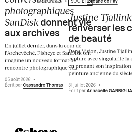
04 août 2026
•
Écrit par
Jordane de Faÿ
SOCIÉTÉ
photographiques
Justine Tjallink
SanDisk
donnent vie
renverser les 
aux archives
de beauté
En juillet dernier, dans la cour de
Dans Vision, Justine Tjalli
l'Archevêché, Fisheye et SanDisk ont
capture avec singularité la 
imaginé un nouveau format de
en prenant son inspiration
rencontre photographique. À...
peinture ancienne du siècle.
05 août 2026
•
Écrit par
Cassandre Thomas
31 juillet 2026
•
Écrit par
Annabelle GARBIGLI