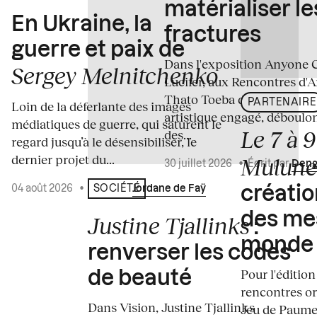
matérialiser le
En Ukraine, la
fractures
guerre et paix de
Dans l'exposition Anyone 
Sergey Melnitchenko
Lucifer, aux Rencontres d'A
Thato Toeba dévoile un co
PARTENAIRE
Loin de la déferlante des images
artistique engagé, déboulo
médiatiques de guerre, qui saturent le
Le 7 à 
des...
regard jusqu’à le désensibiliser, le
dernier projet du...
Mulun
30 juillet 2026
•
Écrit par
Deng
04 août 2026
•
Écrit par
Jordane de Faÿ
SOCIÉTÉ
créati
des me
Justine Tjallinks
:
monde
renverser les codes
Pour l'édition
de beauté
rencontres o
Dans Vision, Justine Tjallinks
Jeu de Paume