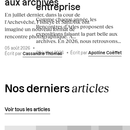
aux archives
entreprise
En juillet dernier, dans la cour de
Comme chaque année, les
l'Archevêché, Fisheye et SanDisk ont
Rencontres d’Arles proposent des
imaginé un nouveau format de
expositions faisant la part belle aux
rencontre photographique. À...
archives. En 2026, nous retrouvons...
05 août 2026
•
29 juillet 2026
•
Écrit par
Apolline Coëffet
Écrit par
Cassandre Thomas
articles
Nos derniers
Voir tous les articles