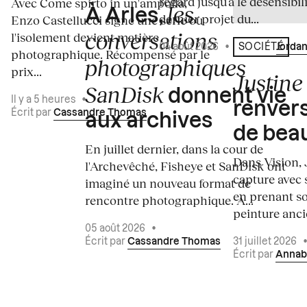
regard jusqu’à le désensibili
Avec Come spirto in un'ampolla,
les
À Arles,
dernier projet du...
Enzo Castellucci signe une série où
conversations
l'isolement devient matière
04 août 2026
•
Écrit par
Jordan
SOCIÉTÉ
photographique. Récompensé par le
photographiques
prix...
Justine 
SanDisk
donnent vie
Il y a 5 heures
•
renvers
Écrit par
Cassandre Thomas
aux archives
de bea
En juillet dernier, dans la cour de
Dans Vision, 
l'Archevêché, Fisheye et SanDisk ont
capture avec s
imaginé un nouveau format de
en prenant so
rencontre photographique. À...
peinture ancie
05 août 2026
•
Écrit par
Cassandre Thomas
31 juillet 2026
Écrit par
Annab