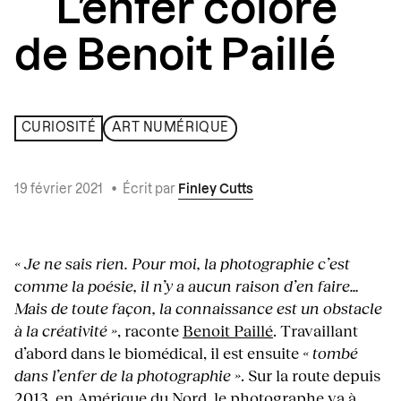
L’enfer coloré
de Benoit Paillé
CURIOSITÉ
ART NUMÉRIQUE
19 février 2021
•
Écrit par
Finley Cutts
« Je ne sais rien. Pour moi, la photographie c’est
comme la poésie, il n’y a aucun raison d’en faire…
Mais de toute façon, la connaissance est un obstacle
à la créativité »
, raconte
Benoit Paillé
. Travaillant
d’abord dans le biomédical, il est ensuite
« tombé
dans l’enfer de la photographie »
. Sur la route depuis
2013, en
Amérique du Nord
, le photographe va à