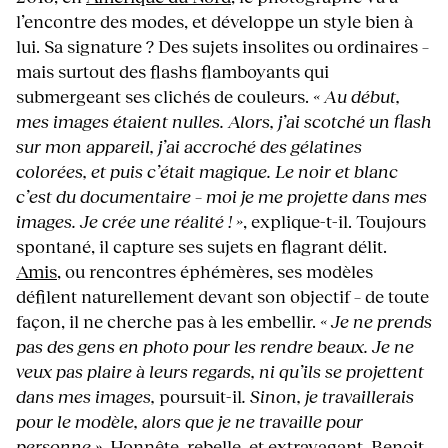
l’encontre des modes, et développe un style bien à
lui. Sa signature ? Des sujets insolites ou ordinaires –
mais surtout des flashs flamboyants qui
submergeant ses clichés de couleurs.
« Au début,
mes images étaient nulles. Alors, j’ai scotché un flash
sur mon appareil, j’ai accroché des gélatines
colorées, et puis c’était magique. Le noir et blanc
c’est du documentaire – moi je me projette dans mes
images. Je crée une réalité ! »
, explique-t-il. Toujours
spontané, il capture ses sujets en flagrant délit.
Amis
, ou rencontres éphémères, ses modèles
défilent naturellement devant son objectif – de toute
façon, il ne cherche pas à les embellir.
« Je ne prends
pas des gens en photo pour les rendre beaux. Je ne
veux pas plaire à leurs regards, ni qu’ils se projettent
dans mes images,
poursuit-il
. Sinon, je travaillerais
pour le modèle, alors que je ne travaille pour
personne »
. Honnête,
rebelle
, et extravagant, Benoit