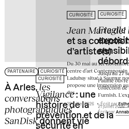
CURIOSITÉ
CURIOSITÉ
Fragile
Jean Marie del
exposit
et sa collectio
sensibi
d’artiste(s)
débord
Du 30 mai au 1er novembre
centre d’art Contemporain
PARTENAIRE
CURIOSITÉ
Jusqu'au 27 s
Ladubay situé à Saumur no
CURIOSITÉ
Paume ouvre s
les
propose une immersion au
À Arles,
collection de
Vigilance
des...
: une
Furnish. L'exp
conversations
histoire de la
28 juillet 2026
•
Écrit par
Esth
photographiques
21 juillet 2026
Écrit par
Annab
prévention et de la
SanDisk
donnent vie
sécurité en