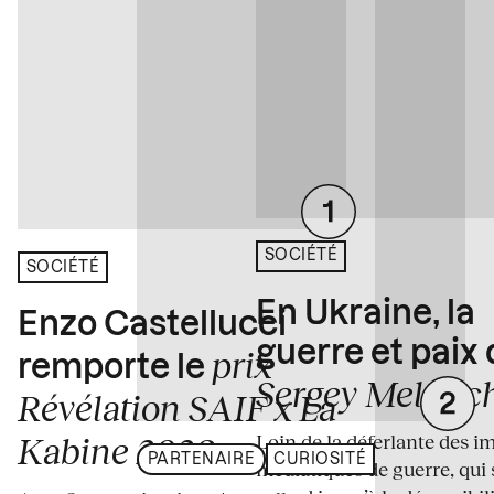
SOCIÉTÉ
SOCIÉTÉ
En Ukraine, la
Enzo Castellucci
guerre et paix
prix
remporte le
Sergey Melnitc
Révélation SAIF x La
Loin de la déferlante des i
Kabine 2026
PARTENAIRE
CURIOSITÉ
médiatiques de guerre, qui 