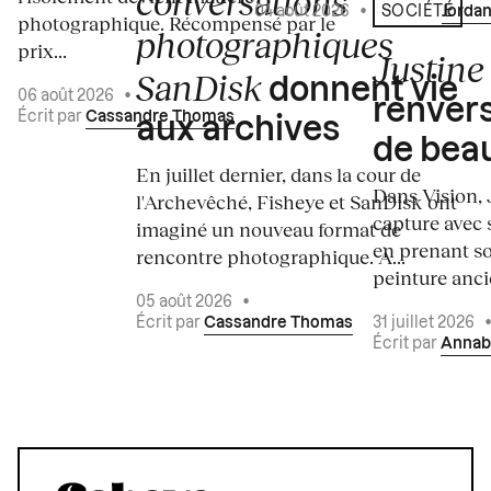
conversations
04 août 2026
•
Écrit par
Jordan
SOCIÉTÉ
photographique. Récompensé par le
photographiques
prix...
Justine 
SanDisk
donnent vie
06 août 2026
•
renvers
Écrit par
Cassandre Thomas
aux archives
de bea
En juillet dernier, dans la cour de
Dans Vision, 
l'Archevêché, Fisheye et SanDisk ont
capture avec s
imaginé un nouveau format de
en prenant so
rencontre photographique. À...
peinture ancie
05 août 2026
•
Écrit par
Cassandre Thomas
31 juillet 2026
Écrit par
Annab