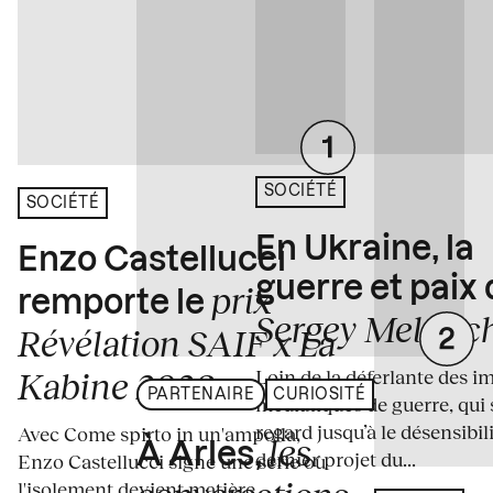
SOCIÉTÉ
SOCIÉTÉ
En Ukraine, la
Enzo Castellucci
guerre et paix
prix
remporte le
Sergey Melnitc
Révélation SAIF x La
Loin de la déferlante des i
Kabine 2026
PARTENAIRE
CURIOSITÉ
médiatiques de guerre, qui 
regard jusqu’à le désensibili
Avec Come spirto in un'ampolla,
les
À Arles,
dernier projet du...
Enzo Castellucci signe une série où
l'isolement devient matière