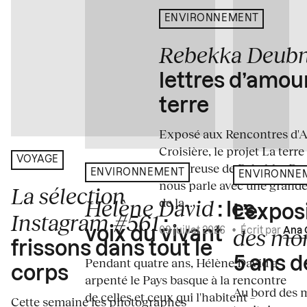
ENVIRONNEMENT
Rebekka Deub
lettres d’amou
terre
Exposé aux Rencontres d'Arl
Croisière, le projet La terre
VOYAGE
amoureuse de Rebekka De
ENVIRONNEMENT
ENVIRONNE
nous parle avec une grande
La sélection
de la...
Hélène David
: les
L’expos
Instagram #561
:
des mo
voix du vivant
09 juillet 2026
•
Écrit par
Ana 
frissons dans tout le
5 ans d
Pendant quatre ans, Hélène David a
corps
arpenté le Pays basque à la rencontre
Au bord des m
de celles et ceux qui l'habitent –
Cette semaine les photographes