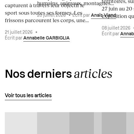
territoires, s
humains, animaux, montagnes...
capturent à travers leur objectif le
27 juin au 20
sport sous toutes ses formes. Les
exposition qui
20 juillet 2026
•
Écrit par
Anaïs Viand
frissons parcourent les corps, une...
08 juillet 2026
21 juillet 2026
•
Écrit par
Annab
Écrit par
Annabelle GARBIGLIA
articles
Nos derniers
Voir tous les articles