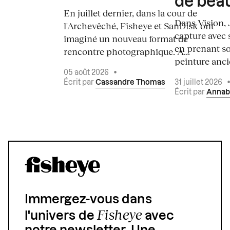
de bea
En juillet dernier, dans la cour de
Dans Vision, 
l'Archevêché, Fisheye et SanDisk ont
capture avec s
imaginé un nouveau format de
en prenant so
rencontre photographique. À...
peinture ancie
05 août 2026
•
Écrit par
Cassandre Thomas
31 juillet 2026
Écrit par
Annab
Immergez-vous dans
Fisheye
l'univers de
avec