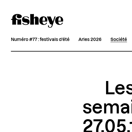
Numéro #77 : festivals d’été
Arles 2026
Société
Les
semai
27.05.