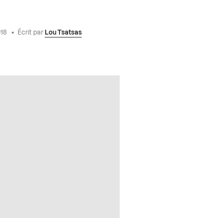
018
•
Écrit par
Lou Tsatsas