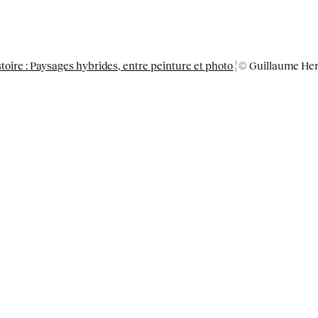
stoire : Paysages hybrides, entre peinture et photo
¦ © Guillaume He