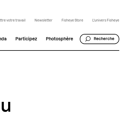
tre votre travail
Newsletter
Fisheye Store
L'univers Fisheye
nda
Participez
Photosphère
Recherche
au