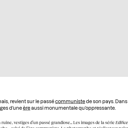
onais, revient sur le passé
communiste
de son pays. Dan
iges d’une
ère
aussi monumentale qu’oppressante.
 ruine, vestiges d’un passé grandiose… Les images de la série
Edifice
he – celui de l’ère communiste. Le photographe et réalisateur polon