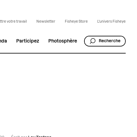
tre votre travail
Newsletter
Fisheye Store
L'univers Fisheye
nda
Participez
Photosphère
Recherche