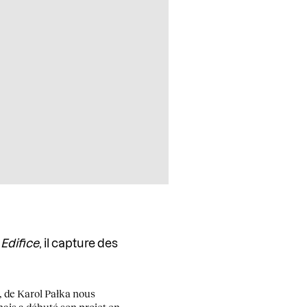
s
Edifice
, il capture des
, de Karol Pałka nous
ais a débuté son projet en