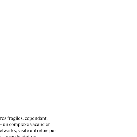
res fragiles, cependant,
l – un complexe vacancier
works, visité autrefois par
issance du régime.