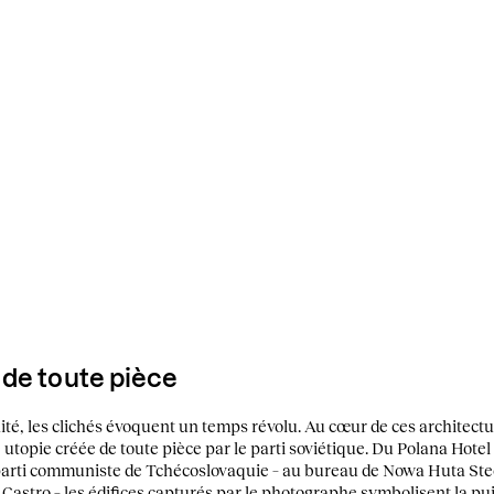
 de toute pièce
té, les clichés évoquent un temps révolu. Au cœur de ces architectu
 utopie créée de toute pièce par le parti soviétique. Du Polana Hote
arti communiste de Tchécoslovaquie – au bureau de Nowa Huta Steel
 Castro – les édifices capturés par le photographe symbolisent la pu