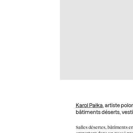
Karol Pałka
, artiste pol
bâtiments déserts, vest
Salles désertes, bâtiments en
emportent dans un passé proc