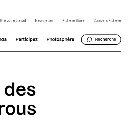
tre votre travail
Newsletter
Fisheye Store
L'univers Fisheye
nda
Participez
Photosphère
Recherche
: des
arous