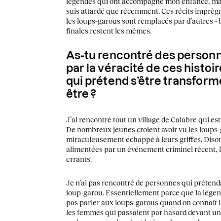
légendes qui ont accompagné mon enfance, mai
suis attardé que récemment. Ces récits imprègnen
les loups-garous sont remplacés par d’autres « b
finales restent les mêmes.
As-tu rencontré des person
par la véracité de ces histo
qui prétend s’être transform
être ?
J’ai rencontré tout un village de Calabre qui est
De nombreux jeunes croient avoir vu les loups-
miraculeusement échappé à leurs griffes. Diso
alimentées par un événement criminel récent, 
errants.
Je n’ai pas rencontré de personnes qui prétend
loup-garou. Essentiellement parce que la légen
pas parler aux loups-garous quand on connaît l
les femmes qui passaient par hasard devant un