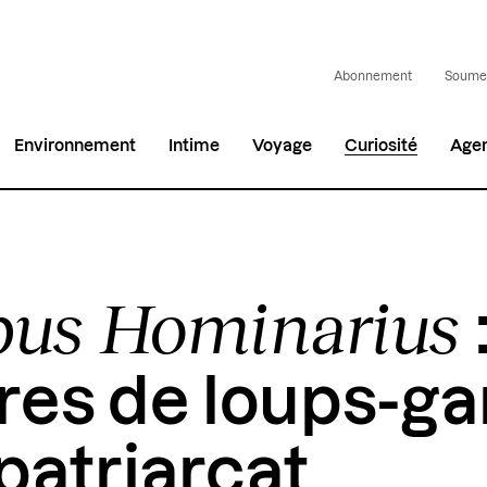
Abonnement
Soumet
Environnement
Intime
Voyage
Curiosité
Age
pus Hominarius
ires de loups-g
 patriarcat