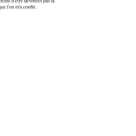
peine d’être dévorées par la
ue l’on m’a confié.