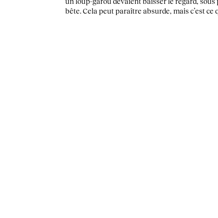
un loup-garou devaient baisser le regard, sous 
bête. Cela peut paraître absurde, mais c’est ce q