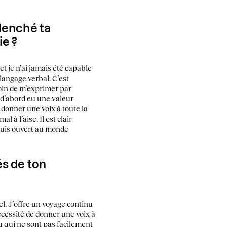
clenché ta
ie ?
t je n’ai jamais été capable
langage verbal. C’est
soin de m’exprimer par
a d’abord eu une valeur
donner une voix à toute la
 à l’aise. Il est clair
 suis ouvert au monde
és de ton
el. J’offre un voyage continu
 nécessité de donner une voix à
 qui ne sont pas facilement