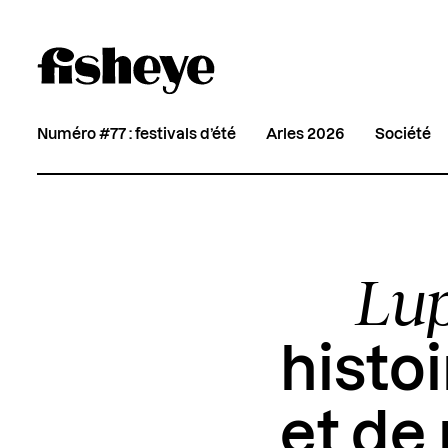
Numéro #77 : festivals d’été
Arles 2026
Société
Lu
histo
et de