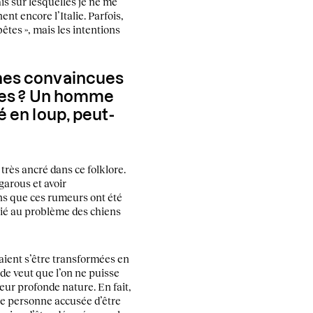
s sur lesquelles je ne me
t encore l’Italie. Parfois,
êtes », mais les intentions
nes convaincues
ires ? Un homme
é en loup, peut-
 très ancré dans ce folklore.
garous et avoir
ns que ces rumeurs ont été
lié au problème des chiens
aient s’être transformées en
de veut que l’on ne puisse
eur profonde nature. En fait,
e personne accusée d’être